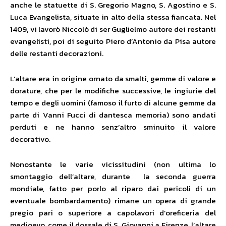
anche le statuette di S. Gregorio Magno, S. Agostino e S.
Luca Evangelista, situate in alto della stessa fiancata. Nel
1409, vi lavorò Niccolò di ser Guglielmo autore dei restanti
evangelisti, poi di seguito Piero d’Antonio da Pisa autore
delle restanti decorazioni.
L’altare era in origine ornato da smalti, gemme di valore e
dorature, che per le modifiche successive, le ingiurie del
tempo e degli uomini (famoso il furto di alcune gemme da
parte di Vanni Fucci di dantesca memoria) sono andati
perduti e ne hanno senz’altro sminuito il valore
decorativo.
Nonostante le varie vicissitudini (non ultima lo
smontaggio dell’altare, durante la seconda guerra
mondiale, fatto per porlo al riparo dai pericoli di un
eventuale bombardamento) rimane un opera di grande
pregio pari o superiore a capolavori d’oreficeria del
medioevo, come il dossale di S. Giovanni a Firenze, l’altare