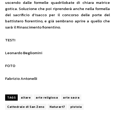
uscendo dalle formelle quadrilobate di chiara matrice
gotica. Soluzione che poi riprenderà anche nella formella
del sacrificio d’Isacco per il concorso delle porte del
battistero fiorentino, e già sembrano aprire a quello che
sarà il Rinascimento fiorentino.
TESTI
Leonardo Begliomini
FOTO
Fabrizio Antonelli
TAGS
altare
arte religiosa
arte sacra
Cattedrale di San Zeno
Naturart7
pistoia