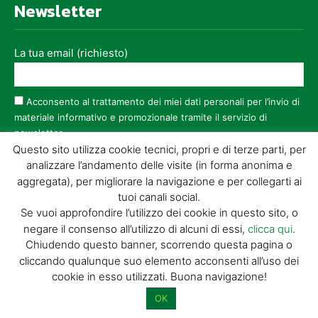
Newsletter
La tua email (richiesto)
Acconsento al trattamento dei miei dati personali per l’invio di
materiale informativo e promozionale tramite il servizio di
newsletter
Questo sito utilizza cookie tecnici, propri e di terze parti, per
Dimostra di essere umano selezionando
stella
.
analizzare l’andamento delle visite (in forma anonima e
aggregata), per migliorare la navigazione e per collegarti ai
tuoi canali social.
Se vuoi approfondire l’utilizzo dei cookie in questo sito, o
negare il consenso all’utilizzo di alcuni di essi,
clicca qui
.
Chiudendo questo banner, scorrendo questa pagina o
cliccando qualunque suo elemento acconsenti all’uso dei
cookie in esso utilizzati. Buona navigazione!
OK