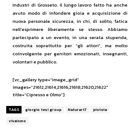
Industri di Grosseto. Il lungo lavoro fatto ha anche
avuto modo di infondere gioia e acquisizione di
nuova personale sicurezza, in chi, di solito, fatica
nell’esprimere liberamente se stesso. Abbiamo
partecipato a un evento, in una serata stupenda,
costruita soprattutto per “gli attori”, ma molto
coinvolgente per genitori emozionati, insegnanti,
volontari e pubblico.
[vc_gallery type=”image_grid”
images=”21612,21614,21616,21618,21620,21622″
title=”Cipresso e Olmo”]
TAGS
giorgio tesi group
Naturart7
pistoia
vivaismo