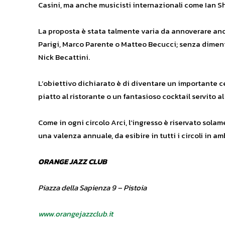
Casini, ma anche musicisti internazionali come Ian Sh
La proposta è stata talmente varia da annoverare anch
Parigi, Marco Parente o Matteo Becucci; senza dimenti
Nick Becattini.
L’obiettivo dichiarato è di diventare un importante cen
piatto al ristorante o un fantasioso cocktail servito al
Come in ogni circolo Arci, l’ingresso è riservato sola
una valenza annuale, da esibire in tutti i circoli in a
ORANGE JAZZ CLUB
Piazza della Sapienza 9 – Pistoia
www.orangejazzclub.it