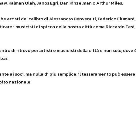
aw, Kalman Olah, Janos Egri, Dan Kinzelman o Arthur Miles.
e artisti del calibro di Alessandro Benvenuti, Federico Fiumani,
care i musicisti di spicco della nostra città come Riccardo Tesi
tro di ritrovo per artisti e musicisti della città e non solo, dov
 bar.
mente ai soci, ma nulla di più semplice: il tesseramento può essere
mbito nazionale.