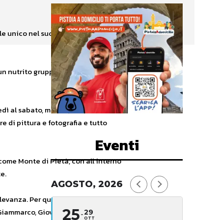
ale unico nel suo genere, che unisce
un nutrito gruppo di soci e, da
edì al sabato, ma anche la
re di pittura e fotografia e tutto
Eventi
 come Monte di Pietà, con all’interno
e.
AGOSTO, 2026
levanza. Per quanto riguarda il jazz,
25
o Giammarco, Giovanni Guidi, Barbara
29
OTT