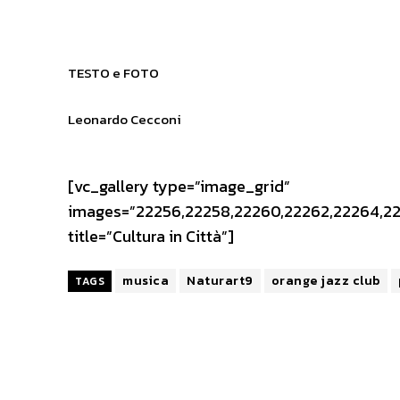
TESTO e FOTO
Leonardo Cecconi
[vc_gallery type=”image_grid”
images=”22256,22258,22260,22262,22264,22
title=”Cultura in Città”]
musica
Naturart9
orange jazz club
TAGS