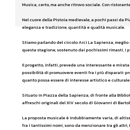
Musica, certo, ma anche ritrovo sociale. Con ristorant
Nel cuore della Pistoia medievale, a pochi passi da P
eleganza e tradizione, quantità e qualità musicale.
Stiamo parlando del circolo Arci La Sapienza, megli
questa stagione, sostenuto dai pochissimi rimasti, i p
Il progetto, infatti, prevede una interessante e mira
possibilità di promuovere eventi fra i più disparati: pre
quanto possa essere di interesse artistico e culturale
Situato in Piazza della Sapienza, di fronte alla Biblio
affreschi originali del XIV secolo di Giovanni di Bartol
La proposta musicale è indubbiamente varia, di altissi
fra i tantissimi nomi, sono da menzionare tra gli altr