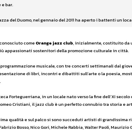
e e bar
.
iazza del Duomo, nel gennaio del 2011 ha aperto i battenti un loc
o conosciuto come
Orange jazz club
, inizialmente, costituito da 
iù appassionati sostenitori della promozione culturale in città.
ta programmazione musicale, con tre concerti settimanali dal giov
sentazione di libri, incontri e dibattiti sull’arte o la poesia, most
.
teca Forteguerriana, in un locale nato verso la fine dell’XI secolo
omeo Cristiani, il jazz club è un perfetto connubio tra storia e art
ma qualità e sul palco si sono succeduti artisti di grandissima ri
i, Fabrizio Bosso, Nico Gori, Michele Rabbia, Walter Paoli, Maurizi