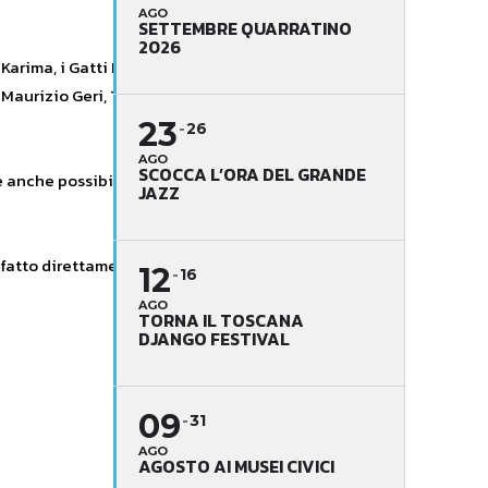
AGO
SETTEMBRE QUARRATINO
2026
 Karima, i Gatti Mezzi, Susanna
, Maurizio Geri, Tiziano Mazzoni o
23
26
AGO
SCOCCA L’ORA DEL GRANDE
e è anche possibile gustare un ottimo
JAZZ
 fatto direttamente al locale ed ha
12
16
AGO
TORNA IL TOSCANA
DJANGO FESTIVAL
09
31
AGO
AGOSTO AI MUSEI CIVICI