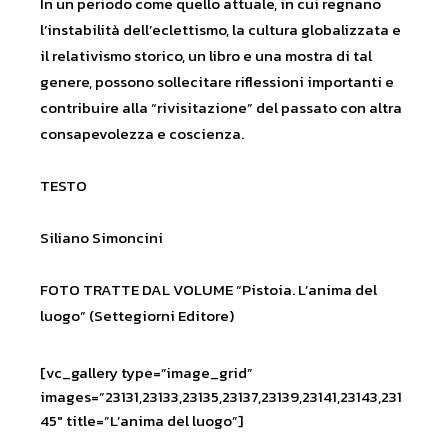
In un periodo come quello attuale, in cui regnano
l’instabilità dell’eclettismo, la cultura globalizzata e
il relativismo storico, un libro e una mostra di tal
genere, possono sollecitare riflessioni importanti e
contribuire alla “rivisitazione” del passato con altra
consapevolezza e coscienza.
TESTO
Siliano Simoncini
FOTO TRATTE DAL VOLUME “Pistoia. L’anima del
luogo” (Settegiorni Editore)
[vc_gallery type=”image_grid”
images=”23131,23133,23135,23137,23139,23141,23143,231
45″ title=”L’anima del luogo”]