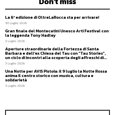
Don't miss
La 6ª edizione di OltreLaRocca sta per arrivare!
30 Luglio 2026
Gran finale del Montecatini Unesco Arti Festival con
la leggenda Tony Hadley
3 Luglio 2026
Aperture straordinarie della Fortezza di Santa
Barbara e dell’ex Chiesa del Tau con “Tau Stories”,
un ciclo di incontri alla scoperta degli affreschi di...
3 Luglio 2026
Una Notte per AVIS Pistoia: il 9 luglio la Notte Rossa
anima il centro storico con musica, cultura e
solidarietà
3 Luglio 2026