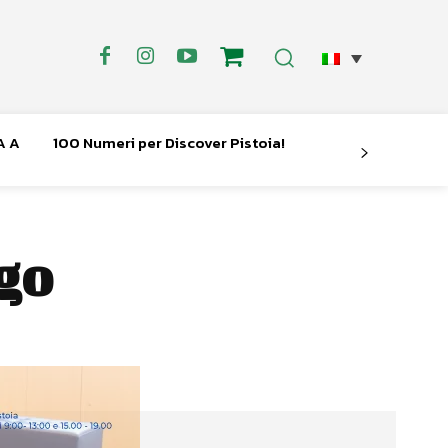
A A
100 Numeri per Discover Pistoia!
go