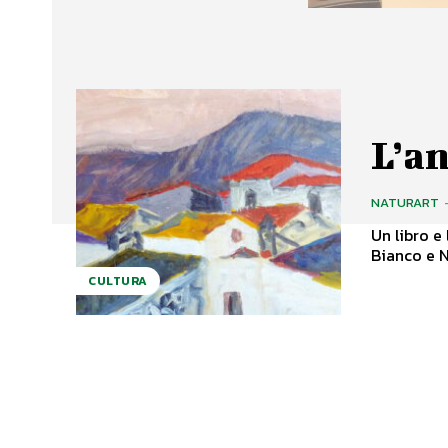
L’a
NATURART
Un libro e l
Bianco e N
CULTURA