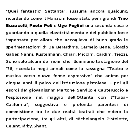
“Quei fantastici Settanta”, sussurra ancora qualcuno,
ricordando come il Manzoni fosse stato per i grandi
Tino
Buazzelli
,
Paolo Poli
e
Ugo Pagliai
una seconda casa e
guardando a quella elasticità mentale del pubblico forse
impensata per allora che accoglieva di buon grado le
sperimentazioni di De Berardinis, Carmelo Bene, Giorgio
Gaber, Nanni, Kustermann, Chiari, Miccini, Cardini, Tiezzi.
Sono solo alcuni dei nomi che illuminano la stagione del
’76, ricordata negli annali come la rassegna “Teatro e
musica verso nuove forme espressive” che animò per
cinque anni il palco dell’istituzione pistoiese. E poi gli
esordi dei giovanissimi Martone, Servillo e Cauteruccio e
l’esplosione nel maggio dell’Ottanta con l’“Italia-
California”, suggestiva e profonda parentesi di
commistione tra le due realtà teatrali che videro la
partecipazione, tra gli altri, di Michelangelo Pistoletto,
Celant, Kirby, Shant.