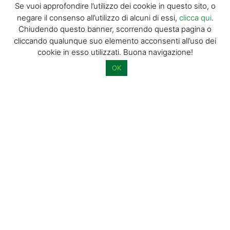
Se vuoi approfondire l’utilizzo dei cookie in questo sito, o
negare il consenso all’utilizzo di alcuni di essi,
clicca qui
.
Chiudendo questo banner, scorrendo questa pagina o
Acconsento al trattamento dei miei dati personali per l’invio di
cliccando qualunque suo elemento acconsenti all’uso dei
materiale informativo e promozionale tramite il servizio di
cookie in esso utilizzati. Buona navigazione!
newsletter
OK
Dimostra di essere umano selezionando
stella
.
© GIORGIO TESI EDITRICE S.R.L. | P.IVA
01732650476 | VIA DI BADIA 14 – 51100 LOC.
BOTTEGONE (PISTOIA) |
POWERED BY
ALLYMIND