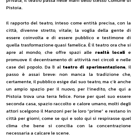
privata, il teatro passa nelle mani dello stesso Comune di
Pistoia.
Il rapporto del teatro, inteso come entità precisa, con la
città, divenne stretto, vitale; la voglia della gente di
essere coinvolta e di essere pubblico e testimone di
quella trasformazione quasi famelica. È il teatro ora che si
apre al mondo, che offre spazi alle
realtà locali
e
promuove il decentramento di attività nei circoli e nelle
case del popolo. Da lì al
teatro di sperimentazione
, il
passo è assai breve: non manca la tradizione che,
certamente, il pubblico esige dal suo teatro, ma c’è anche
un ampio spazio per il nuovo, per l’inedito, che qui a
Pistoia trova una terra felice. Forse per quel suo essere
seconda casa, spazio raccolto e calore umano, molti degli
attori scelgono il Manzoni per le loro “prime” e restano in
città per giorni, come se qui e solo qui si respirasse quel
clima che bene si concilia con la concentrazione
necessaria a calcare le scene.