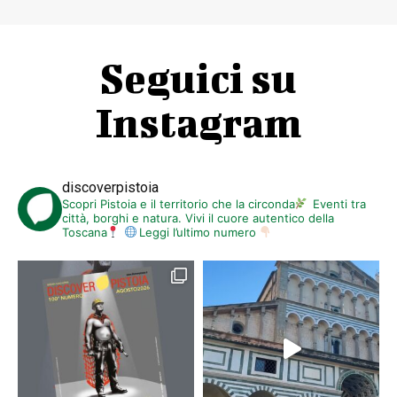
ARTE E CULTURA
Il Pifferaio Magico al
Teatro Manzoni
DISCOVER PISTOIA
-
14 SETTEMBRE 2015
La stagione riparte con lo spettacolo di marionette della
storica compagnia Carlo Colla & Figli. Prenderà presto il
via ufficiale la nuova stagione del Teatro...