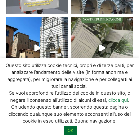
PUNTI D'INTERESSE
Questo sito utilizza cookie tecnici, propri e di terze parti, per
Teatro Manzoni
analizzare l’andamento delle visite (in forma anonima e
aggregata), per migliorare la navigazione e per collegarti ai
tuoi canali social.
DISCOVER PISTOIA
-
3 MARZO 2015
Se vuoi approfondire l’utilizzo dei cookie in questo sito, o
Nome opera: Teatro Manzoni Indirizzo: Corso Gramsci 121 -
negare il consenso all’utilizzo di alcuni di essi,
clicca qui
.
51100 Pistoia Informazioni: www.pistoiateatri.it Orari di
Chiudendo questo banner, scorrendo questa pagina o
apertura: In occasione degli spettacoli A pagamento: SI
cliccando qualunque suo elemento acconsenti all’uso dei
Accessibile...
cookie in esso utilizzati. Buona navigazione!
OK