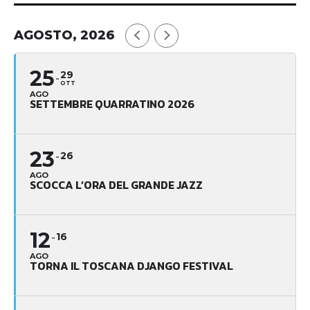
2015/2016
DISCOVER PISTOIA
-
15 OTTOBRE 2015
Otto appuntamenti tutti in abbonamento, a partire dal 28
novembre. La Fondazione Pistoiese Promusica, sostenuta
dalla Fondazione Cassa di Risparmio di...
ARTE E CULTURA