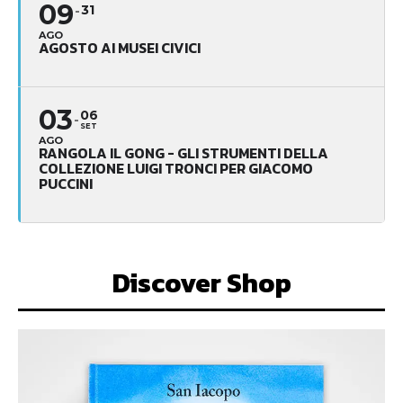
Il prezzo di Miller apre
la stagione del
Manzoni
DISCOVER PISTOIA
-
12 OTTOBRE 2015
L'opera narra il disagio e le riflessioni scatenate dalla
perdita del benessere economico. La stagione 2015/2016
del Teatro Manzoni, presentata nei...