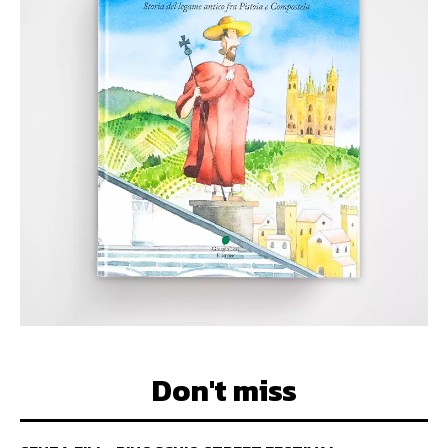
ARTE E CULTURA
Infanzia e città alla
terza edizione
DISCOVER PISTOIA
-
16 SETTEMBRE 2015
Continua a crescere la rassegna che avvicina i bimbi
all'arte e alla cultura. Il primo appuntamento è sabato 19
settembre con "Il Pifferaio Magico" della...