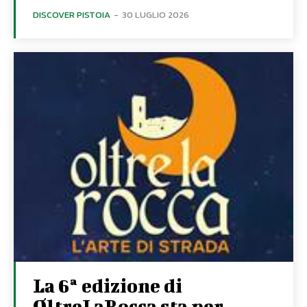
DISCOVER PISTOIA
-
30 LUGLIO 2026
La 6ª edizione di
OltreLaRocca sta per