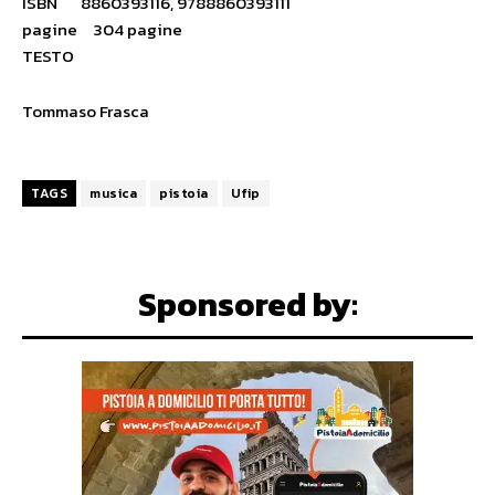
ISBN 8860393116, 9788860393111
pagine 304 pagine
TESTO
Tommaso Frasca
TAGS
musica
pistoia
Ufip
Sponsored by: