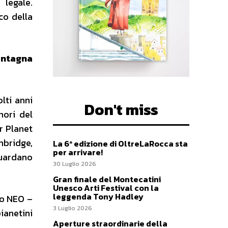
 legale.
co della
ontagna
lti anni
Don't miss
nori del
r Planet
mbridge,
La 6ª edizione di OltreLaRocca sta
per arrivare!
guardano
30 Luglio 2026
Gran finale del Montecatini
Unesco Arti Festival con la
leggenda Tony Hadley
po NEO –
3 Luglio 2026
ianetini
Aperture straordinarie della