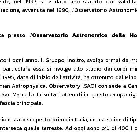
mente, nel 1997 si è dato uno statuto con validità
razione, avvenuta nel 1990, l’Osservatorio Astronomi
ca presso l’
Osservatorio Astronomico della M
ori ogni anno. Il Gruppo, inoltre, svolge ormai da mo
 particolare essa si rivolge allo studio dei corpi mi
995, data di inizio dell’attività, ha ottenuto dal Mino
sonian Astrophysical Observatory (SAO) con sede a Ca
 – San Marcello. I risultati ottenuti in questo campo ri
fascia principale.
io è stato scoperto, primo in Italia, un asteroide di ti
nterseca quella terreste. Ad oggi sono più di 400 i p