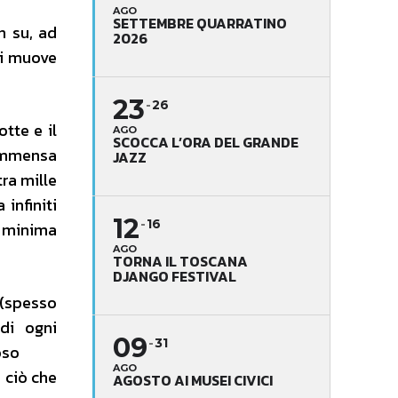
AGO
SETTEMBRE QUARRATINO
in su, ad
2026
si muove
23
26
tte e il
AGO
SCOCCA L’ORA DEL GRANDE
 immensa
JAZZ
tra mille
infiniti
12
16
e minima
AGO
TORNA IL TOSCANA
DJANGO FESTIVAL
 (spesso
di ogni
09
31
oso
AGO
 ciò che
AGOSTO AI MUSEI CIVICI