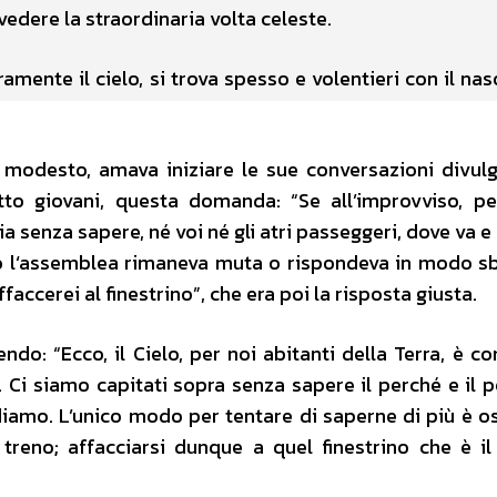
edere la straordinaria volta celeste.
ramente il cielo, si trova spesso e volentieri con il na
 modesto, amava iniziare le sue conversazioni divulg
to giovani, questa domanda: “Se all’improvviso, p
ia senza sapere, né voi né gli atri passeggeri, dove va 
so l‘assemblea rimaneva muta o rispondeva in modo sb
accerei al finestrino”, che era poi la risposta giusta.
ndo: “Ecco, il Cielo, per noi abitanti della Terra, è c
a. Ci siamo capitati sopra senza sapere il perché e il 
mo. L’unico modo per tentare di saperne di più è o
treno; affacciarsi dunque a quel finestrino che è il