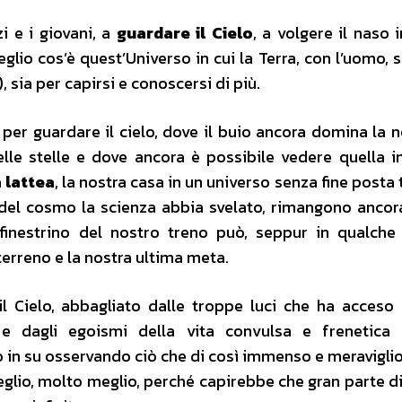
i e i giovani, a
guardare il Cielo
, a volgere il naso 
eglio cos’è quest’Universo in cui la Terra, con l’uomo, 
 sia per capirsi e conoscersi di più.
er guardare il cielo, dove il buio ancora domina la no
elle stelle e dove ancora è possibile vedere quella
a lattea
, la nostra casa in un universo senza fine posta 
 del cosmo la scienza abbia svelato, rimangono ancora 
 finestrino del nostro treno può, seppur in qualch
 terreno e la nostra ultima meta.
l Cielo, abbagliato dalle troppe luci che ha acceso
e dagli egoismi della vita convulsa e frenetica 
so in su osservando ciò che di così immenso e meravigli
glio, molto meglio, perché capirebbe che gran parte di