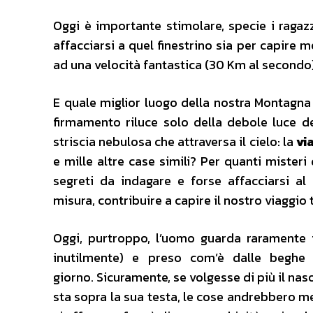
Oggi è importante stimolare, specie i ragazz
affacciarsi a quel finestrino sia per capire m
ad una velocità fantastica (30 Km al secondo),
E quale miglior luogo della nostra Montagna p
firmamento riluce solo della debole luce d
striscia nebulosa che attraversa il cielo: la
vi
e mille altre case simili? Per quanti misteri
segreti da indagare e forse affacciarsi al
misura, contribuire a capire il nostro viaggio
Oggi, purtroppo, l’uomo guarda raramente i
inutilmente) e preso com’è dalle beghe 
giorno. Sicuramente, se volgesse di più il na
sta sopra la sua testa, le cose andrebbero me