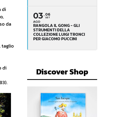
 di
03
06
o,
SET
AGO
rso da
RANGOLA IL GONG - GLI
STRUMENTI DELLA
e
COLLEZIONE LUIGI TRONCI
PER GIACOMO PUCCINI
 taglio
o di
Discover Shop
83).