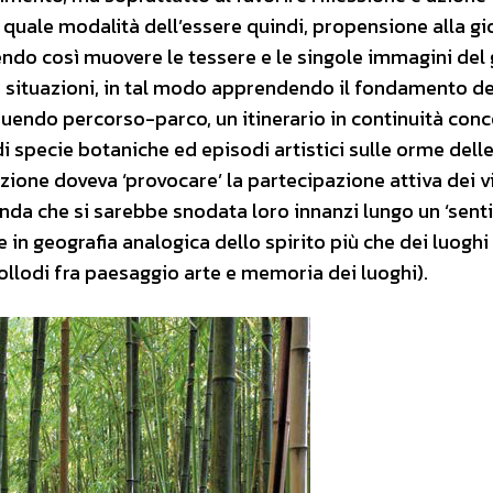
quale modalità dell’essere quindi, propensione alla gi
tendo così muovere le tessere e le singole immagini del
e situazioni, in tal modo apprendendo il fondamento de
truendo percorso-parco, un itinerario in continuità con
i specie botaniche ed episodi artistici sulle orme dell
zione doveva ‘provocare’ la partecipazione attiva dei vi
icenda che si sarebbe snodata loro innanzi lungo un ‘sent
n geografia analogica dello spirito più che dei luoghi 
 Collodi fra paesaggio arte e memoria dei luoghi).