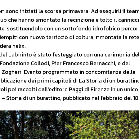
ri sono iniziati la scorsa primavera. Ad eseguirli il team
roup che hanno smontato la recinzione e tolto il cannicci
ente, sostituendolo con un sottofondo idrofobico perco
riempiti con nuovo terriccio di coltura, rimontata la ret
dera helix.
ro del Labirinto è stato festeggiato con una cerimonia del
 Fondazione Collodi, Pier Francesco Bernacchi, e del
o Zogheri. Evento programmato in concomitanza delle
blicazione dei primi capitoli di La Storia di un burattin
oli poi raccolti dall’editore Paggi di Firenze in un unico
 Storia di un burattino, pubblicato nel febbraio del 18