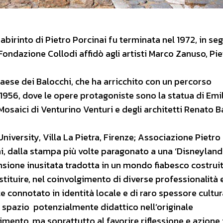
Labirinto di Pietro Porcinai fu terminata nel 1972, in se
Fondazione Collodi affidò agli artisti Marco Zanuso, Pie
aese dei Balocchi, che ha arricchito con un percorso
 1956, dove le opere protagoniste sono la statua di Emi
Mosaici di Venturino Venturi e degli architetti Renato B
niversity, Villa La Pietra, Firenze; Associazione Pietro
hi, dalla stampa più volte paragonato a una ‘Disneyland
ensione inusitata tradotta in un mondo fiabesco costruit
stituire, nel coinvolgimento di diverse professionalità 
te connotato in identità locale e di raro spessore cultur
 spazio potenzialmente didattico nell’originale
imento, ma soprattutto al favorire riflessione e azione 