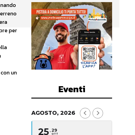
ornando
terreno
 era
mpre per
lla
n
 con un
Eventi
AGOSTO, 2026
25
29
OTT