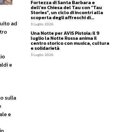
Fortezza di Santa Barbara e
dell’ex Chiesa del Tau con “Tau
Stories”, un ciclo di incontri alla
scoperta degli affreschi di...
guito ad
3 Luglio 2026
tro
Una Notte per AVIS Pistoia: il 9
luglio la Notte Rossa anima il
centro storico con musica, cultura
e solidarietà
3 Luglio 2026
lio
aldi e
o sulla
e
ale e
in