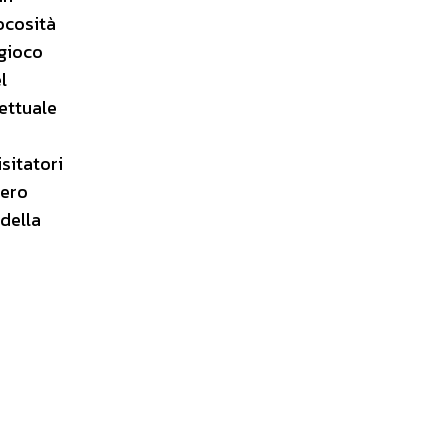
ocosità
 gioco
l
cettuale
e
sitatori
iero
della