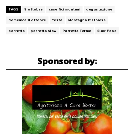
TAGS
9 ottobre
caseifici montani
degustazione
domenica 11 ottobre
festa
Montagna Pistoiese
porretta
porretta slow
Porretta Terme
Slow Food
Sponsored by: