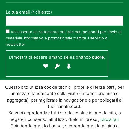
La tua email (richiesto)
Acconsento al trattamento dei miei dati personali per l’invio di
materiale informativo e promozionale tramite il servizio di
newsletter
Dimostra di essere umano selezionando
cuore
.
Questo sito utilizza cookie tecnici, propri e di terze parti, per
analizzare l’andamento delle visite (in forma anonima e
aggregata), per migliorare la navigazione e per collegarti ai
tuoi canali social.
Se vuoi approfondire l’utilizzo dei cookie in questo sito, o
negare il consenso all’utilizzo di alcuni di essi,
clicca qui
.
© GIORGIO TESI EDITRICE S.R.L. | P.IVA
Chiudendo questo banner, scorrendo questa pagina o
01732650476 | VIA DI BADIA 14 – 51100 LOC.