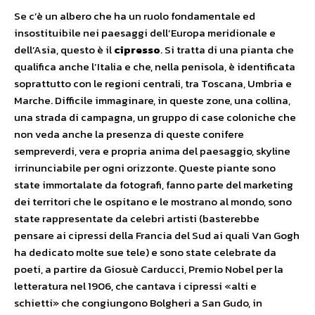
Se c’è un albero che ha un ruolo fondamentale ed
insostituibile nei paesaggi dell’Europa meridionale e
dell’Asia, questo è il
cipresso
. Si tratta di una pianta che
qualifica anche l’Italia e che, nella penisola, è identificata
soprattutto con le regioni centrali, tra Toscana, Umbria e
Marche. Difficile immaginare, in queste zone, una collina,
una strada di campagna, un gruppo di case coloniche che
non veda anche la presenza di queste conifere
sempreverdi, vera e propria anima del paesaggio, skyline
irrinunciabile per ogni orizzonte. Queste piante sono
state immortalate da fotografi, fanno parte del marketing
dei territori che le ospitano e le mostrano al mondo, sono
state rappresentate da celebri artisti (basterebbe
pensare ai cipressi della Francia del Sud ai quali Van Gogh
ha dedicato molte sue tele) e sono state celebrate da
poeti, a partire da Giosuè Carducci, Premio Nobel per la
letteratura nel 1906, che cantava i cipressi «alti e
schietti» che congiungono Bolgheri a San Gudo, in