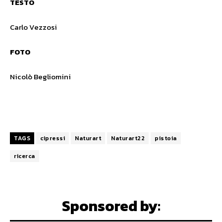
TESTO
Carlo Vezzosi
FOTO
Nicolò Begliomini
TAGS
cipressi
Naturart
Naturart22
pistoia
ricerca
Sponsored by: