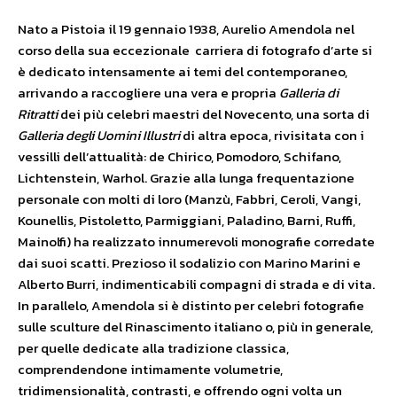
Nato a Pistoia il 19 gennaio 1938, Aurelio Amendola nel
corso della sua eccezionale carriera di fotografo d’arte si
è dedicato intensamente ai temi del contemporaneo,
arrivando a raccogliere una vera e propria
Galleria di
Ritratti
dei più celebri maestri del Novecento, una sorta di
Galleria degli Uomini Illustri
di altra epoca, rivisitata con i
vessilli dell’attualità: de Chirico, Pomodoro, Schifano,
Lichtenstein, Warhol. Grazie alla lunga frequentazione
personale con molti di loro (Manzù, Fabbri, Ceroli, Vangi,
Kounellis, Pistoletto, Parmiggiani, Paladino, Barni, Ruffi,
Mainolfi) ha realizzato innumerevoli monografie corredate
dai suoi scatti. Prezioso il sodalizio con Marino Marini e
Alberto Burri, indimenticabili compagni di strada e di vita.
In parallelo, Amendola si è distinto per celebri fotografie
sulle sculture del Rinascimento italiano o, più in generale,
per quelle dedicate alla tradizione classica,
comprendendone intimamente volumetrie,
tridimensionalità, contrasti, e offrendo ogni volta un