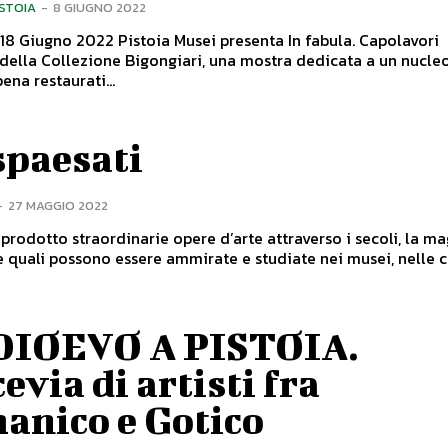
ISTOIA
-
8 GIUGNO 2022
18 Giugno 2022 Pistoia Musei presenta In fabula. Capolavori
 della Collezione Bigongiari, una mostra dedicata a un nucle
ena restaurati...
spaesati
-
27 MAGGIO 2022
 prodotto straordinarie opere d’arte attraverso i secoli, la m
e quali possono essere ammirate e studiate nei musei, nelle ch
IOEVO A PISTOIA.
evia di artisti fra
anico e Gotico