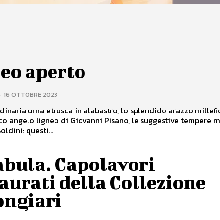
eo aperto
-
16 OTTOBRE 2023
dinaria urna etrusca in alabastro, lo splendido arazzo millefio
co angelo ligneo di Giovanni Pisano, le suggestive tempere m
ldini: questi...
abula. Capolavori
aurati della Collezione
ongiari