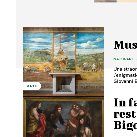
Mus
NATURART
Una straor
l’enigmati
Giovanni Bo
ARTE
In f
rest
Big