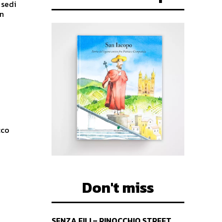
 sedi
an
cco
Don't miss
SENZA FILI – PINOCCHIO STREET