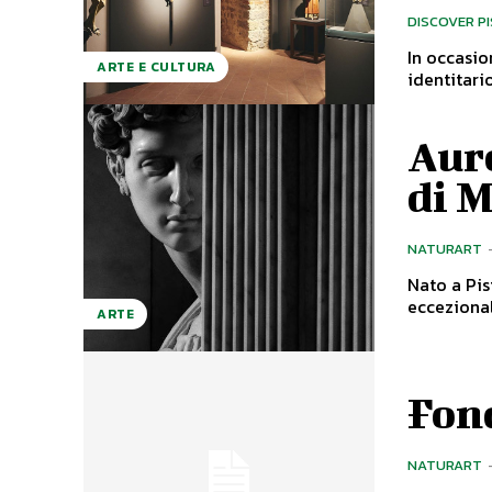
DISCOVER P
In occasio
ARTE E CULTURA
identitari
Aure
di 
NATURART
Nato a Pis
eccezional
ARTE
Fon
NATURART