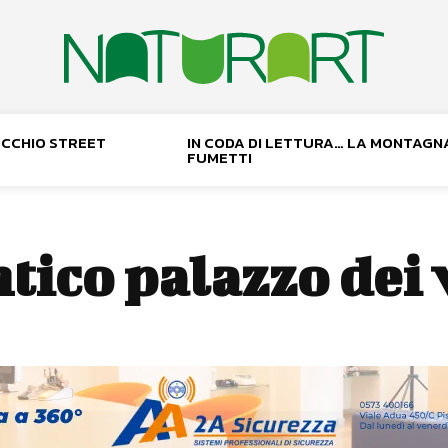
NOCCHIO STREET
IN CODA DI LETTURA… LA MONTAGN
FUMETTI
tico palazzo dei 