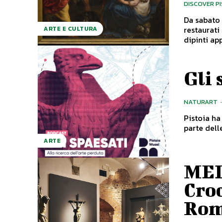
DISCOVER P
Da sabato 
restaurati
ARTE E CULTURA
dipinti app
Gli 
NATURART
Pistoia ha
parte dell
ARTE
MED
Croc
Rom