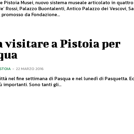
 Pistoia Musei, nuovo sistema museale articolato in quattro
e’ Rossi, Palazzo Buontalenti, Antico Palazzo dei Vescovi, S
, promosso da Fondazione...
 visitare a Pistoia per
qua
ISTOIA
-
22 MARZO 2016
città nel fine settimana di Pasqua e nel lunedì di Pasquetta. E
svelati i più importanti. Sono tanti gli...