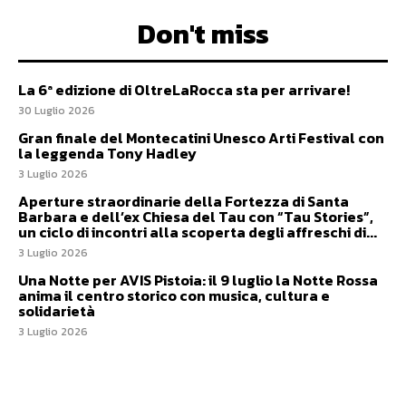
Don't miss
La 6ª edizione di OltreLaRocca sta per arrivare!
30 Luglio 2026
Gran finale del Montecatini Unesco Arti Festival con
la leggenda Tony Hadley
3 Luglio 2026
Aperture straordinarie della Fortezza di Santa
Barbara e dell’ex Chiesa del Tau con “Tau Stories”,
un ciclo di incontri alla scoperta degli affreschi di...
3 Luglio 2026
Una Notte per AVIS Pistoia: il 9 luglio la Notte Rossa
anima il centro storico con musica, cultura e
solidarietà
3 Luglio 2026