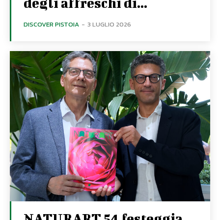
degli affreschi di...
DISCOVER PISTOIA
-
3 LUGLIO 2026
NATURART 54 festeggia