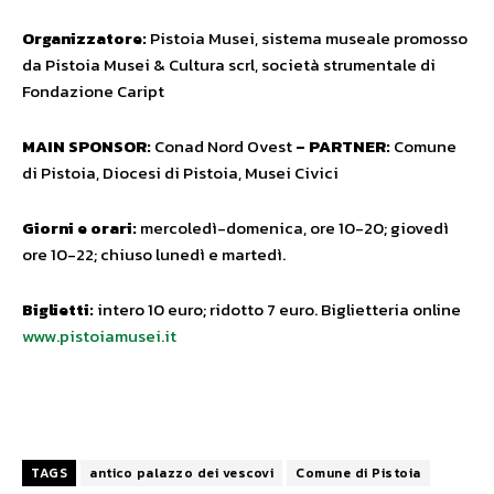
Organizzatore:
Pistoia Musei, sistema museale promosso
da Pistoia Musei & Cultura scrl, società strumentale di
Fondazione Caript
MAIN SPONSOR
:
Conad Nord Ovest
–
PARTNER:
Comune
di Pistoia, Diocesi di Pistoia, Musei Civici
Giorni e orari:
mercoledì-domenica, ore 10-20; giovedì
ore 10-22; chiuso lunedì e martedì.
Biglietti:
intero 10 euro; ridotto 7 euro. Biglietteria online
www.pistoiamusei.it
TAGS
antico palazzo dei vescovi
Comune di Pistoia