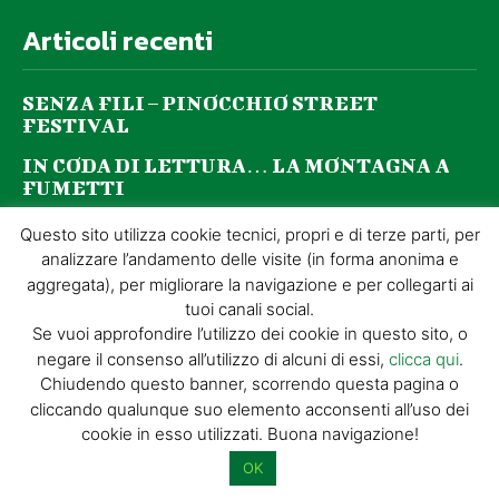
Articoli recenti
SENZA FILI – PINOCCHIO STREET
FESTIVAL
IN CODA DI LETTURA… LA MONTAGNA A
FUMETTI
100 Numeri per Discover Pistoia!
Questo sito utilizza cookie tecnici, propri e di terze parti, per
analizzare l’andamento delle visite (in forma anonima e
La 6ª edizione di OltreLaRocca sta per
aggregata), per migliorare la navigazione e per collegarti ai
arrivare!
tuoi canali social.
Se vuoi approfondire l’utilizzo dei cookie in questo sito, o
Naturart
negare il consenso all’utilizzo di alcuni di essi,
clicca qui
.
Chiudendo questo banner, scorrendo questa pagina o
cliccando qualunque suo elemento acconsenti all’uso dei
100 Numeri per Discover Pistoia!
cookie in esso utilizzati. Buona navigazione!
Aperture straordinarie della Fortezza di
OK
Santa Barbara e dell’ex Chiesa del Tau con