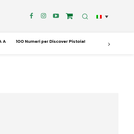
A A
100 Numeri per Discover Pistoia!