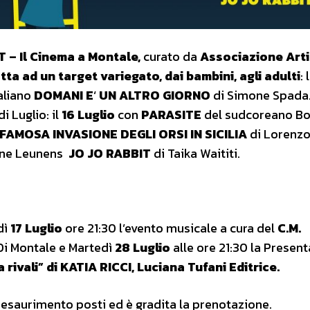
 – Il Cinema a Montale,
curato da
Associazione Arti
ta ad un target variegato, dai bambini, agli adulti
: 
taliano
DOMANI
E
‘
UN
ALTRO
GIORNO
di Simone Spada. 
i Luglio: il
16 Luglio
con
PARASITE
del sudcoreano B
FAMOSA
INVASIONE DEGLI ORSI IN SICILIA
di Lorenz
tine Leunens
JO JO RABBIT
di Taika Waititi.
dì
17 Luglio
ore 21:30 l’evento musicale a cura del
C.M.
Di Montale e Martedì
28 Luglio
alle ore 21:30 la Presen
 rivali” di KATIA RICCI, Luciana Tufani Editrice.
 a esaurimento posti ed è gradita la prenotazione.