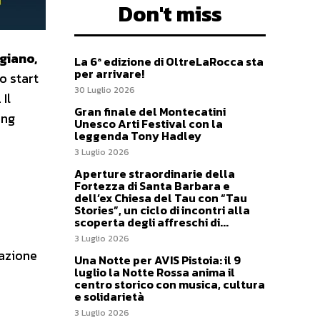
Don't miss
giano,
La 6ª edizione di OltreLaRocca sta
per arrivare!
lo start
30 Luglio 2026
Il
Gran finale del Montecatini
ong
Unesco Arti Festival con la
leggenda Tony Hadley
o
3 Luglio 2026
Aperture straordinarie della
Fortezza di Santa Barbara e
dell’ex Chiesa del Tau con “Tau
Stories”, un ciclo di incontri alla
scoperta degli affreschi di...
3 Luglio 2026
tazione
Una Notte per AVIS Pistoia: il 9
luglio la Notte Rossa anima il
centro storico con musica, cultura
e solidarietà
3 Luglio 2026