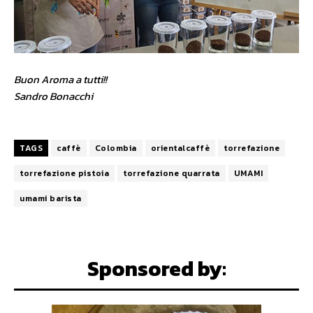
Buon Aroma a tutti!!
Sandro Bonacchi
TAGS
caffè
Colombia
orientalcaffè
torrefazione
torrefazione pistoia
torrefazione quarrata
UMAMI
umami barista
Sponsored by: