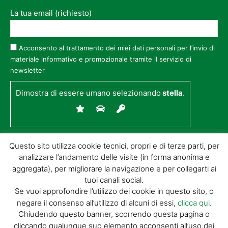
La tua email (richiesto)
Acconsento al trattamento dei miei dati personali per l’invio di
materiale informativo e promozionale tramite il servizio di
newsletter
Dimostra di essere umano selezionando
stella
.
Questo sito utilizza cookie tecnici, propri e di terze parti, per
analizzare l’andamento delle visite (in forma anonima e
aggregata), per migliorare la navigazione e per collegarti ai
tuoi canali social.
Se vuoi approfondire l’utilizzo dei cookie in questo sito, o
negare il consenso all’utilizzo di alcuni di essi,
clicca qui
.
© GIORGIO TESI EDITRICE S.R.L. | P.IVA
Chiudendo questo banner, scorrendo questa pagina o
01732650476 | VIA DI BADIA 14 – 51100 LOC.
cliccando qualunque suo elemento acconsenti all’uso dei
BOTTEGONE (PISTOIA) |
POWERED BY