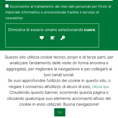
Acconsento al trattamento dei miei dati personali per l’invio di
materiale informativo e promozionale tramite il servizio di
newsletter
Dimostra di essere umano selezionando
cuore
.
Questo sito utilizza cookie tecnici, propri e di terze parti, per
analizzare l’andamento delle visite (in forma anonima e
aggregata), per migliorare la navigazione e per collegarti ai
tuoi canali social.
Se vuoi approfondire l’utilizzo dei cookie in questo sito, o
negare il consenso all’utilizzo di alcuni di essi,
clicca qui
.
© GIORGIO TESI EDITRICE S.R.L. | P.IVA
Chiudendo questo banner, scorrendo questa pagina o
01732650476 | VIA DI BADIA 14 – 51100 LOC.
cliccando qualunque suo elemento acconsenti all’uso dei
BOTTEGONE (PISTOIA) |
POWERED BY
ALLYMIND
cookie in esso utilizzati. Buona navigazione!
Privacy Policy
|
Cookie Policy
|
Condizioni
di vendita
|
Site Map
OK