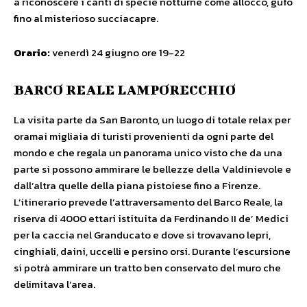
a riconoscere i canti di specie notturne come allocco, gufo
fino al misterioso succiacapre.
Orario:
venerdì 24 giugno ore 19-22
BARCO REALE LAMPORECCHIO
La visita parte da San Baronto, un luogo di totale relax per
oramai migliaia di turisti provenienti da ogni parte del
mondo e che regala un panorama unico visto che da una
parte si possono ammirare le bellezze della Valdinievole e
dall’altra quelle della piana pistoiese fino a Firenze.
L’itinerario prevede l’attraversamento del Barco Reale, la
riserva di 4000 ettari istituita da Ferdinando II de’ Medici
per la caccia nel Granducato e dove si trovavano lepri,
cinghiali, daini, uccelli e persino orsi. Durante l’escursione
si potrà ammirare un tratto ben conservato del muro che
delimitava l’area.