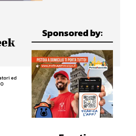
Sponsored by:
eek
atori ed
00