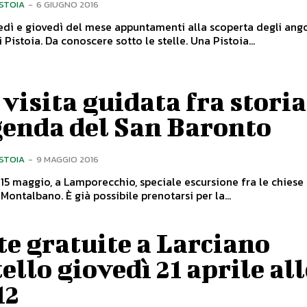
ISTOIA
-
6 GIUGNO 2016
dì e giovedì del mese appuntamenti alla scoperta degli ango
nascosti di Pistoia. Da conoscere sotto le stelle. Una Pistoia...
visita guidata fra storia
genda del San Baronto
ISTOIA
-
9 MAGGIO 2016
5 maggio, a Lamporecchio, speciale escursione fra le chiese 
crinali del Montalbano. È già possibile prenotarsi per la...
te gratuite a Larciano
ello giovedì 21 aprile all
12