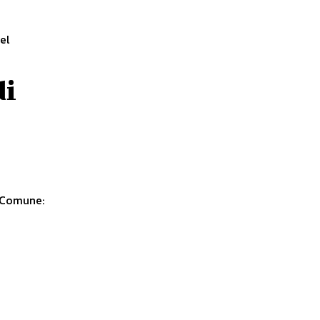
el
di
l Comune: