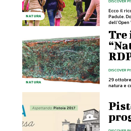
DISCOVER P
Ecco il ri
Padule. Dopo il grande successo delle attività organizzate nell’ambito
NATURA
dell’Open 
Tre 
“Na
RDP
DISCOVER P
29 ottobre
NATURA
Pist
pro
DISCOVER P