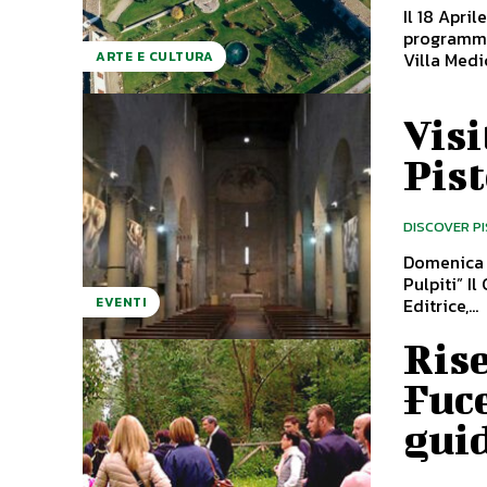
Il 18 April
programma su villegi
Villa Medic
ARTE E CULTURA
Visi
Pist
DISCOVER P
Domenica 2
Pulpiti” Il Centro Guide Turismo Pistoia, in collaborazione con Giorgio Tesi
Editrice,...
EVENTI
Rise
Fuce
gui