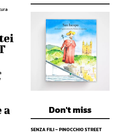
tura
tei
T
a
Don't miss
 a
SENZA FILI – PINOCCHIO STREET