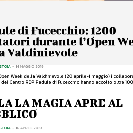
le di Fucecchio: 1200
tatori durante l’Open W
a Valdinievole
ISTOIA
-
14 MAGGIO 2019
Open Week della Valdinievole (20 aprile-1 maggio) i collabor
i del Centro RDP Padule di Fucecchio hanno accolto oltre 10
LA LA MAGIA APRE AL
BLICO
ISTOIA
-
16 APRILE 2019