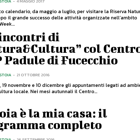
ISTOIA
-
4 MAGGIO 2017
cco calendario, da maggio a luglio, per visitare la Riserva Natu
Week...
incontri di
tura&Cultura” col Centr
 Padule di Fucecchio
ISTOIA
-
21 OTTOBRE 2016
, 19 novembre e 10 dicembre gli appuntamenti legati ad ambi
natura e cultura locale. Nei mesi autunnali il Centro...
oia è la mia casa: il
gramma completo
ISTOIA
-
26 SETTEMBRE 2016