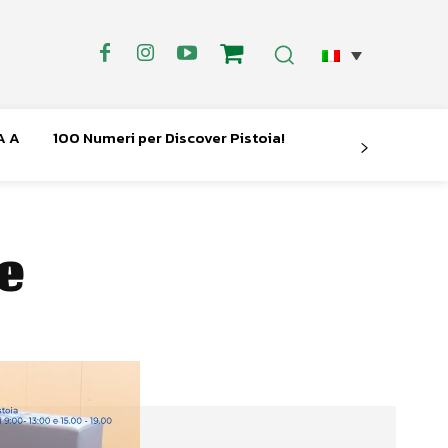
A A
100 Numeri per Discover Pistoia!
e