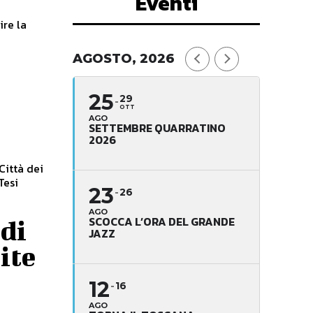
Eventi
AGOSTO, 2026
25
29
OTT
AGO
SETTEMBRE QUARRATINO
2026
Città dei
23
26
AGO
SCOCCA L’ORA DEL GRANDE
 di
JAZZ
ite
12
16
AGO