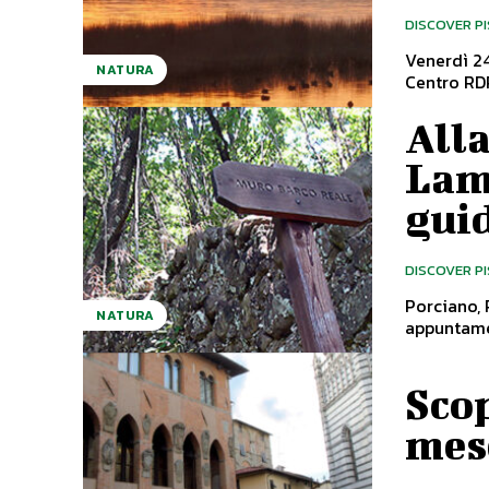
DISCOVER P
Venerdì 2
NATURA
Alla
Lamp
gui
DISCOVER P
Porciano,
NATURA
Scop
mes