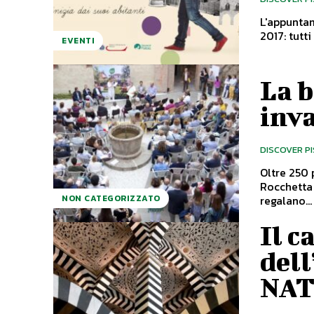
L'appuntam
EVENTI
La b
inv
DISCOVER P
Oltre 250 
Rocchetta Mattei. Emozione, bellezza e m
regalano...
NON CATEGORIZZATO
Il c
dell
NA