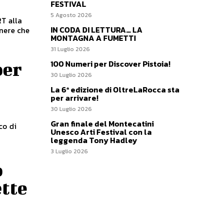
FESTIVAL
5 Agosto 2026
T alla
IN CODA DI LETTURA… LA
MONTAGNA A FUMETTI
31 Luglio 2026
100 Numeri per Discover Pistoia!
per
30 Luglio 2026
La 6ª edizione di OltreLaRocca sta
per arrivare!
30 Luglio 2026
Gran finale del Montecatini
co di
Unesco Arti Festival con la
leggenda Tony Hadley
3 Luglio 2026
o
tte