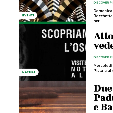
DISCOVER P
Domenica 2
Rocchetta Mattei c
EVENTI
per...
Allo
vede
DISCOVER P
Mercoledì 
NATURA
Due 
Padu
e Ba