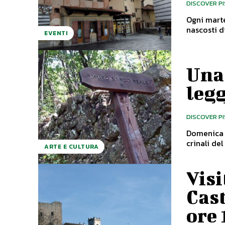
DISCOVER P
Ogni marte
EVENTI
Una 
leg
DISCOVER P
Domenica 1
ARTE E CULTURA
Visi
Cast
ore 