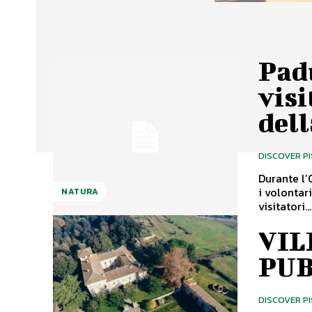
Padu
visi
dell
DISCOVER P
Durante l’
i volontar
NATURA
visitatori...
VIL
PUB
DISCOVER P