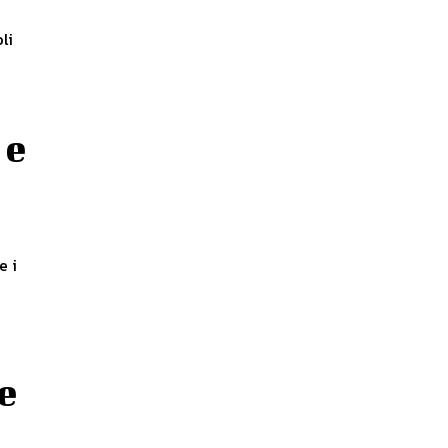
li
 e
e i
e