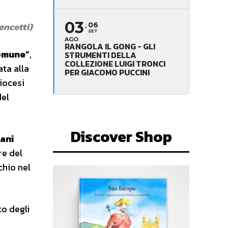
03
encetti)
06
SET
AGO
RANGOLA IL GONG - GLI
comune”
,
STRUMENTI DELLA
COLLEZIONE LUIGI TRONCI
ata alla
PER GIACOMO PUCCINI
iocesi
del
Discover Shop
mani
re del
chio nel
o degli