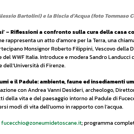
 Alessio Bartolini) e la Biscia d’Acqua (foto Tommaso C
i’ – Riflessioni a confronto sulla cura della casa 
che rappresenta un atto d’amore per la Terra, una chiam
Partecipano Monsignor Roberto Filippini, Vescovo della D
te del WWF Italia. Introduce e modera Sandro Landucci 
 dell’Università di Firenze.
fiumi e il Padule: ambiente, faune ed insediamenti u
sazione con Andrea Vanni Desideri, archeologo, Diretto
i della vita e del paesaggio intorno al Padule di Fucec
ersi modi di vita dell’uomo in rapporto con l’acqua.
l
fucecchio@zoneumidetoscane.it
; programma complet