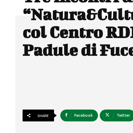
“Natura&Cult
col Centro RD
Padule di Fuc
Facebook
Twitter
SHARE