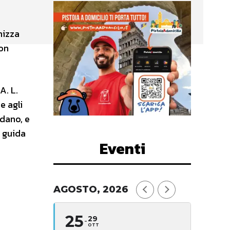
nizza
con
A. L.
e agli
ndano, e
a guida
Eventi
AGOSTO, 2026
25
29
OTT