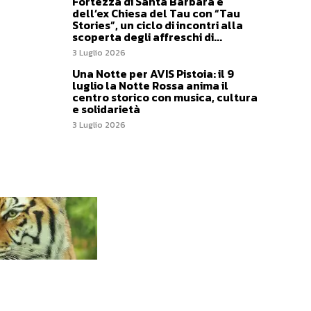
Fortezza di Santa Barbara e
dell’ex Chiesa del Tau con “Tau
Stories”, un ciclo di incontri alla
scoperta degli affreschi di...
3 Luglio 2026
Una Notte per AVIS Pistoia: il 9
luglio la Notte Rossa anima il
centro storico con musica, cultura
e solidarietà
3 Luglio 2026