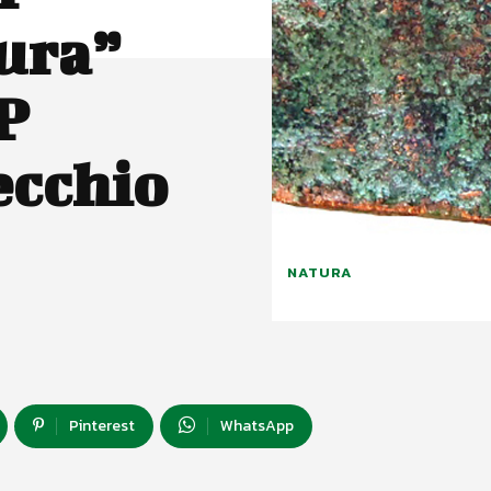
ura”
P
ecchio
NATURA
Pinterest
WhatsApp