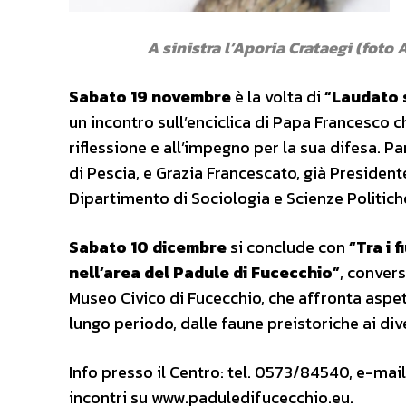
A sinistra l’Aporia Crataegi (foto
Sabato 19 novembre
è la volta di
“Laudato s
un incontro sull’enciclica di Papa Francesco 
riflessione e all’impegno per la sua difesa. 
di Pescia, e Grazia Francescato, già Presiden
Dipartimento di Sociologia e Scienze Politiche
Sabato 10 dicembre
si conclude con
“Tra i 
nell’area del Padule di Fucecchio”
, conver
Museo Civico di Fucecchio, che affronta aspett
lungo periodo, dalle faune preistoriche ai div
Info presso il Centro: tel. 0573/84540, e-mai
incontri su www.paduledifucecchio.eu.