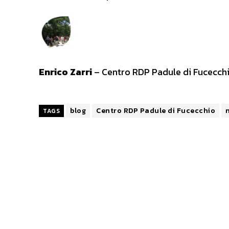
Enrico Zarri
– Centro RDP Padule di Fucecch
blog
Centro RDP Padule di Fucecchio
TAGS