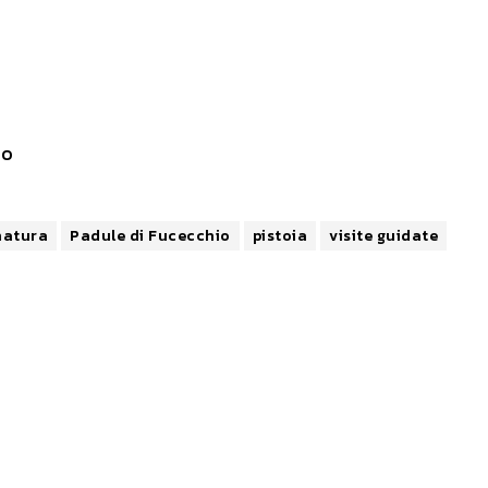
io
natura
Padule di Fucecchio
pistoia
visite guidate