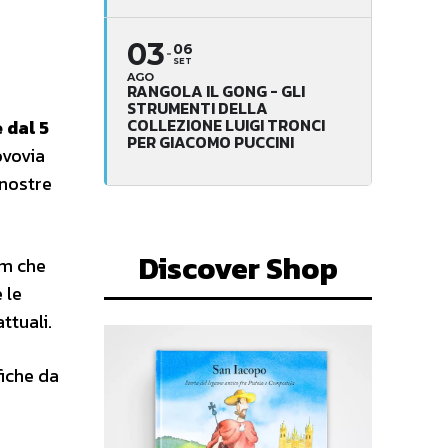
03
06
SET
AGO
RANGOLA IL GONG - GLI
STRUMENTI DELLA
COLLEZIONE LUIGI TRONCI
 dal 5
PER GIACOMO PUCCINI
ovovia
 nostre
Discover Shop
km che
 le
ttuali.
fiche da