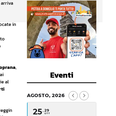
 arriva
ocate in
ito
e
Soprana
,
Eventi
ai
ie al
rti
AGOSTO, 2026
Beggin
25
29
OTT