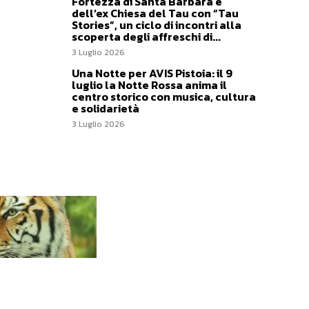
Fortezza di Santa Barbara e
dell’ex Chiesa del Tau con “Tau
Stories”, un ciclo di incontri alla
scoperta degli affreschi di...
3 Luglio 2026
Una Notte per AVIS Pistoia: il 9
luglio la Notte Rossa anima il
centro storico con musica, cultura
e solidarietà
3 Luglio 2026