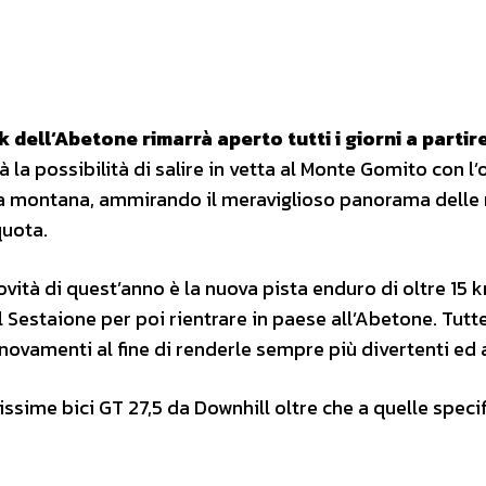
rk dell‘Abetone rimarrà aperto tutti i giorni a partire
 la possibilità di salire in vetta al Monte Gomito con l’
mia montana, ammirando il meraviglioso panorama delle
quota.
ovità di quest’anno è la nuova pista enduro di oltre 15 
l Sestaione per poi rientrare in paese all’Abetone. Tutte
novamenti al fine di renderle sempre più divertenti ed a
vissime bici GT 27,5 da Downhill oltre che a quelle speci