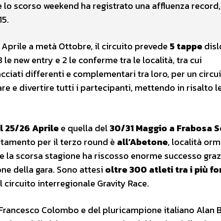
e lo scorso weekend ha registrato una affluenza record,
15.
 Aprile a metà Ottobre, il circuito prevede
5 tappe
disl
 3 le new entry e 2 le conferme tra le località, tra cui
acciati differenti e complementari tra loro, per un circu
 e divertire tutti i partecipanti, mettendo in risalto l
l 25/26 Aprile
e quella del
30/31 Maggio a Frabosa 
tamento per il terzo round è
all’Abetone
, località orm
he la scorsa stagione ha riscosso enorme successo graz
ne della gara. Sono attesi
oltre 300 atleti tra i più fo
 circuito interregionale Gravity Race.
e, Francesco Colombo e del pluricampione italiano Alan 