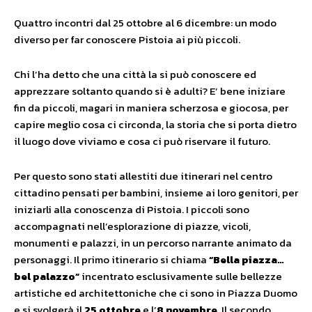
Quattro incontri dal 25 ottobre al 6 dicembre: un modo
diverso per far conoscere Pistoia ai più piccoli.
Chi l’ha detto che una città la si può conoscere ed
apprezzare soltanto quando si è adulti? E’ bene iniziare
fin da piccoli, magari in maniera scherzosa e giocosa, per
capire meglio cosa ci circonda, la storia che si porta dietro
il luogo dove viviamo e cosa ci può riservare il futuro.
Per questo sono stati allestiti due itinerari nel centro
cittadino pensati per bambini, insieme ai loro genitori, per
iniziarli alla conoscenza di Pistoia. I piccoli sono
accompagnati nell’esplorazione di piazze, vicoli,
monumenti e palazzi, in un percorso narrante animato da
personaggi. Il primo itinerario si chiama
“Bella piazza…
bel palazzo”
incentrato esclusivamente sulle bellezze
artistiche ed architettoniche che ci sono in Piazza Duomo
e si svolgerà il
25 ottobre
e l’
8 novembre
. Il secondo,