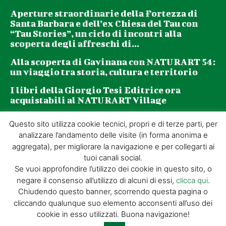
Aperture straordinarie della Fortezza di
Santa Barbara e dell’ex Chiesa del Tau con
“Tau Stories”, un ciclo di incontri alla
scoperta degli affreschi di...
Alla scoperta di Gavinana con NATURART 54:
un viaggio tra storia, cultura e territorio
I libri della Giorgio Tesi Editrice ora
acquistabili al NATURART Village
Questo sito utilizza cookie tecnici, propri e di terze parti, per
Newsletter
analizzare l’andamento delle visite (in forma anonima e
aggregata), per migliorare la navigazione e per collegarti ai
tuoi canali social.
La tua email (richiesto)
Se vuoi approfondire l’utilizzo dei cookie in questo sito, o
negare il consenso all’utilizzo di alcuni di essi,
clicca qui
.
Chiudendo questo banner, scorrendo questa pagina o
Acconsento al trattamento dei miei dati personali per l’invio di
cliccando qualunque suo elemento acconsenti all’uso dei
materiale informativo e promozionale tramite il servizio di
cookie in esso utilizzati. Buona navigazione!
newsletter