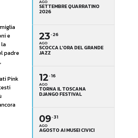
AGO
SETTEMBRE QUARRATINO
2026
miglia
23
oni e
26
 la
AGO
SCOCCA L’ORA DEL GRANDE
el padre
JAZZ
,
12
16
ati Pink
AGO
testi
TORNA IL TOSCANA
DJANGO FESTIVAL
ù
 ancora
09
31
AGO
AGOSTO AI MUSEI CIVICI