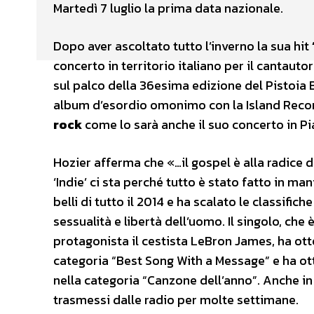
Martedì 7 luglio la prima data nazionale.
Dopo aver ascoltato tutto l’inverno la sua hit
concerto in territorio italiano per il cantauto
sul palco della 36esima edizione del Pistoia Bl
album d’esordio omonimo con la Island Recor
rock
come lo sarà anche il suo concerto in 
Hozier afferma che «…il gospel è alla radice del
‘Indie’ ci sta perché tutto è stato fatto in m
belli di tutto il 2014 e ha scalato le classifi
sessualità e libertà dell’uomo. Il singolo, che
protagonista il cestista LeBron James, ha ot
categoria “Best Song With a Message” e ha ot
nella categoria “Canzone dell’anno”. Anche in It
trasmessi dalle radio per molte settimane.