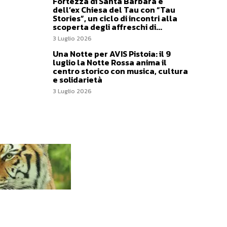
Fortezza di Santa Barbara e
dell’ex Chiesa del Tau con “Tau
Stories”, un ciclo di incontri alla
scoperta degli affreschi di...
3 Luglio 2026
Una Notte per AVIS Pistoia: il 9
luglio la Notte Rossa anima il
centro storico con musica, cultura
e solidarietà
3 Luglio 2026