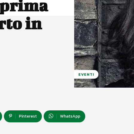
a prima
rto in
EVENTI
Pinterest
WhatsApp