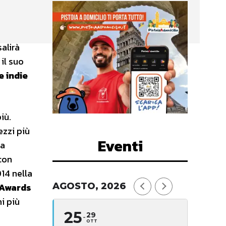
alirà
 il suo
e indie
iù.
ezzi più
Eventi
la
 con
14 nella
 Awards
AGOSTO, 2026
ni più
25
29
OTT