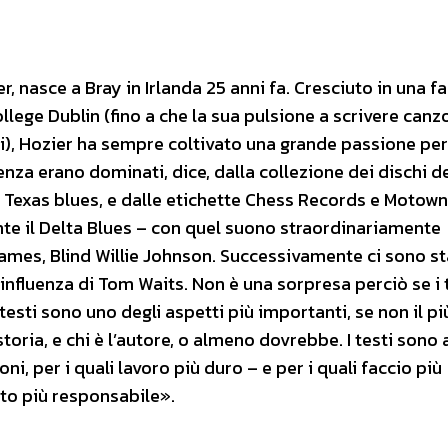
nasce a Bray in Irlanda 25 anni fa. Cresciuto in una fa
ollege Dublin (fino a che la sua pulsione a scrivere canz
i), Hozier ha sempre coltivato una grande passione per
cenza erano dominati, dice, dalla collezione dei dischi d
 Texas blues, e dalle etichette Chess Records e Motown
nte il Delta Blues – con quel suono straordinariamente
ames, Blind Willie Johnson. Successivamente ci sono st
 influenza di Tom Waits. Non è una sorpresa perciò se i 
esti sono uno degli aspetti più importanti, se non il pi
oria, e chi è l’autore, o almeno dovrebbe. I testi sono
i, per i quali lavoro più duro – e per i quali faccio più
nto più responsabile».