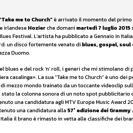
“Take me to Church”
è arrivato il momento del primo
re irlandese
Hozier
che domani
martedì 7 luglio 2015
s
ues Festival. L’artista ha pubblicato a Gennaio in Italia
d: un disco fortemente venato di
blues, gospel, soul 
Piazza Duomo.
 blues e del rock ‘n’ roll, i generi che mi stimolano di p
aniera casalinga». La sua “Take me to Church” è uno dei p
che di mezzo mondo trainato da un toccante videoclip sul
 è stato la colonna sonora di un noto spot pubblicitario
tenuto una candidatura agli MTV Europe Music Award 20
tenuto una candidatura alla
57° edizione dei Grammy
alia il brano è rimasto in vetta alle classifiche dei bra