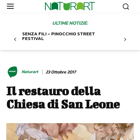
SFOGLIA NATURART
SFOGLIA NATURART
Eventi
Eventi
CALENDARIO DEGLI EVENTI
CALENDARIO DEGLI EVENTI
ULTIME NOTIZIE:
Shop
Shop
SENZA FILI – PINOCCHIO STREET
FESTIVAL
IL CATALOGO
IL CATALOGO
Naturart
23 Ottobre 2017
Home
Home
Chi siamo
Chi siamo
Promuovi la tua attività
Promuovi la tua attività
Contatti
Contatti
Il restauro della
Chiesa di San Leone