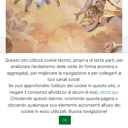
Questo sito utilizza cookie tecnici, propri e di terze parti, per
analizzare l’andamento delle visite (in forma anonima e
aggregata), per migliorare la navigazione e per collegarti ai
ARTE
tuoi canali social.
Se vuoi approfondire l’utilizzo dei cookie in questo sito, o
negare il consenso all’utilizzo di alcuni di essi,
clicca qui
.
Chiudendo questo banner, scorrendo questa pagina o
cliccando qualunque suo elemento acconsenti all’uso dei
Facebook
Twitter
Pinterest
cookie in esso utilizzati. Buona navigazione!
OK
La chiesa di San Leone è uno degli esempi più importanti