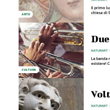
Il primo lu
ARTE
Due 
NATURART
La banda n
e
CULTURA
Volt
NATURART