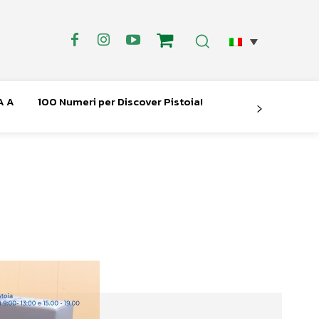
A A
100 Numeri per Discover Pistoia!