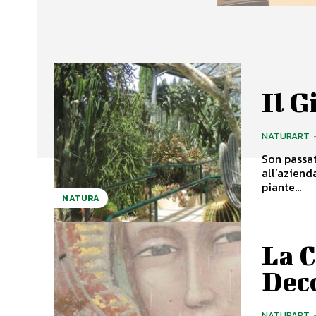
Il G
NATURART
Son passat
all’aziend
piante...
NATURA
La C
Dec
NATURART