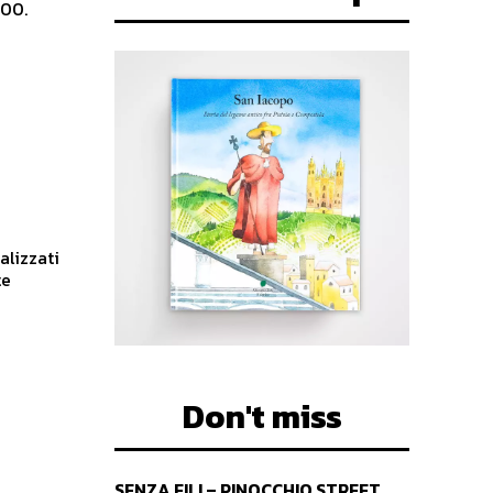
300.
alizzati
te
Don't miss
SENZA FILI – PINOCCHIO STREET