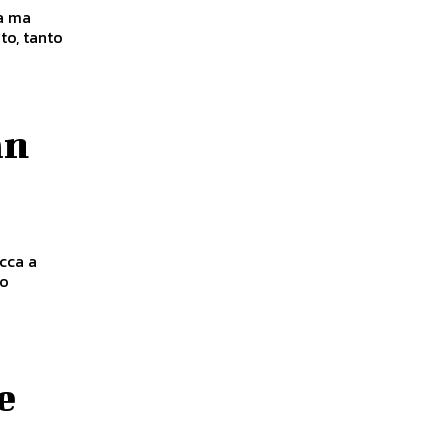
ia ma
to, tanto
an
occa a
no
e