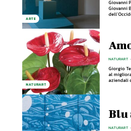
Giovanni Pi
Giovanni B
dell’Occid
ARTE
Amo
NATURART
Giorgio Te
al miglior
aziendali d
NATURART
Blu
NATURART