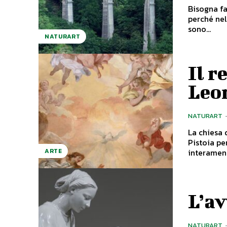
Bisogna fa
perché nel
sono...
NATURART
Il r
Leo
NATURART
La chiesa 
Pistoia pe
interamente
ARTE
L’av
NATURART