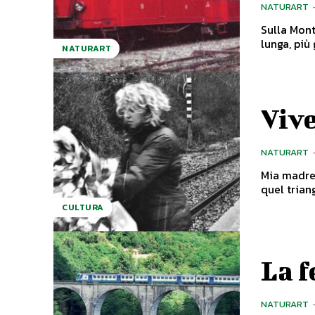
NATURART
Sulla Mont
lunga, più
NATURART
Vive
NATURART
Mia madre 
quel triang
CULTURA
La f
NATURART