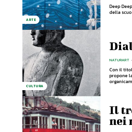
Deep Deep 
della scuo
ARTE
Dial
NATURART
Con il tit
propone la
organicame
CULTURA
Il t
nei 