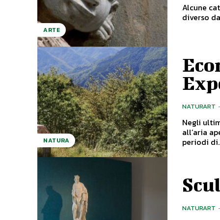
Alcune cat
diverso da
ARTE
Eco
Exp
NATURART
Negli ulti
all’aria a
periodi di..
NATURA
Scul
NATURART