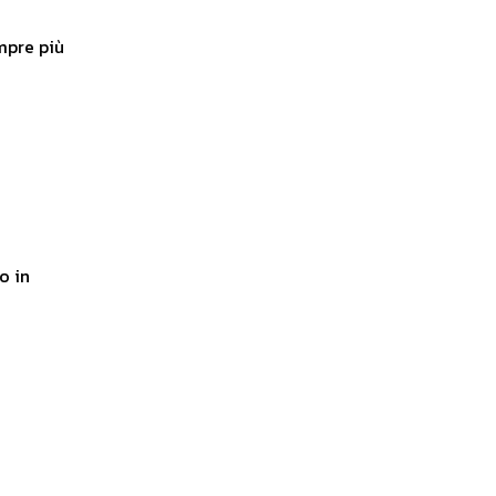
mpre più
o in