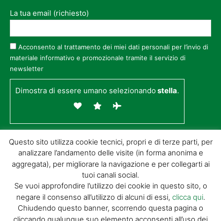
La tua email (richiesto)
Acconsento al trattamento dei miei dati personali per l’invio di
materiale informativo e promozionale tramite il servizio di
newsletter
Dimostra di essere umano selezionando
stella
.
Questo sito utilizza cookie tecnici, propri e di terze parti, per
analizzare l’andamento delle visite (in forma anonima e
aggregata), per migliorare la navigazione e per collegarti ai
tuoi canali social.
Se vuoi approfondire l’utilizzo dei cookie in questo sito, o
negare il consenso all’utilizzo di alcuni di essi,
clicca qui
.
© GIORGIO TESI EDITRICE S.R.L. | P.IVA
Chiudendo questo banner, scorrendo questa pagina o
01732650476 | VIA DI BADIA 14 – 51100 LOC.
cliccando qualunque suo elemento acconsenti all’uso dei