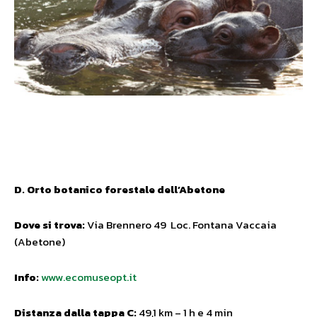
D. Orto botanico forestale dell’Abetone
Dove si trova:
Via Brennero 49 Loc. Fontana Vaccaia
(Abetone)
Info:
www.ecomuseopt.it
Distanza dalla tappa C:
49,1 km – 1 h e 4 min