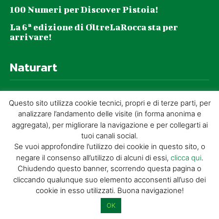
100 Numeri per Discover Pistoia!
La 6ª edizione di OltreLaRocca sta per
arrivare!
Naturart
100 Numeri per Discover Pistoia!
Questo sito utilizza cookie tecnici, propri e di terze parti, per
Aperture straordinarie della Fortezza di
analizzare l’andamento delle visite (in forma anonima e
Santa Barbara e dell’ex Chiesa del Tau con
aggregata), per migliorare la navigazione e per collegarti ai
“Tau Stories”, un ciclo di incontri alla
tuoi canali social.
scoperta degli affreschi di...
Se vuoi approfondire l’utilizzo dei cookie in questo sito, o
negare il consenso all’utilizzo di alcuni di essi,
clicca qui
.
Alla scoperta di Gavinana con NATURART 54:
Chiudendo questo banner, scorrendo questa pagina o
un viaggio tra storia, cultura e territorio
cliccando qualunque suo elemento acconsenti all’uso dei
I libri della Giorgio Tesi Editrice ora
cookie in esso utilizzati. Buona navigazione!
acquistabili al NATURART Village
OK