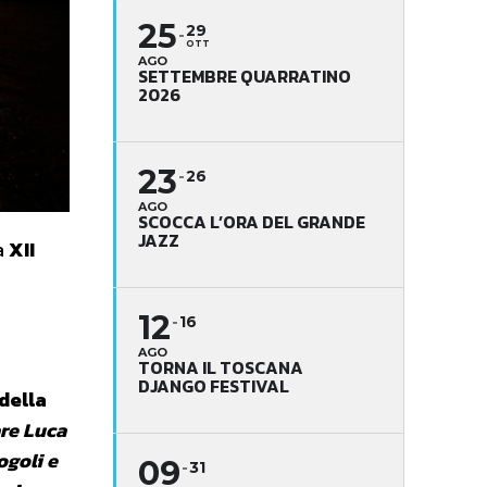
25
29
OTT
AGO
SETTEMBRE QUARRATINO
2026
23
26
AGO
SCOCCA L’ORA DEL GRANDE
JAZZ
la
XII
12
16
AGO
TORNA IL TOSCANA
DJANGO FESTIVAL
della
are Luca
ogoli e
09
31