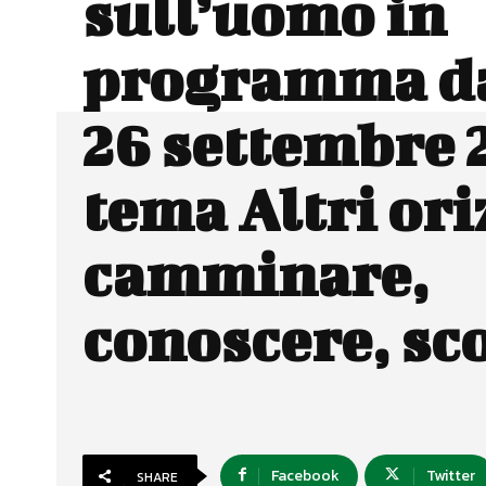
sull’uomo in
programma da
26 settembre 
tema Altri ori
camminare,
conoscere, sc
Facebook
Twitter
SHARE