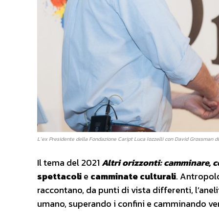
L’ex Presidente della Fondazione Caript Luca Iozzelli con David Grossman du
Il tema del 2021
Altri orizzonti: camminare, 
spettacoli
e
camminate culturali
. Antropolog
raccontano, da punti di vista differenti, l’ane
umano, superando i confini e camminando verso 