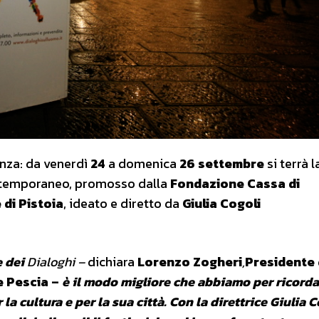
nza: da venerdì
24
a domenica
26 settembre
si terrà 
ontemporaneo, promosso dalla
Fondazione Cassa di
di Pistoia
, ideato e diretto da
Giulia Cogoli
e dei
Dialoghi –
dichiara
Lorenzo Zogheri
,
Presidente 
e Pescia –
è il modo migliore che abbiamo per ricord
la cultura e per la sua città. Con la direttrice Giulia C