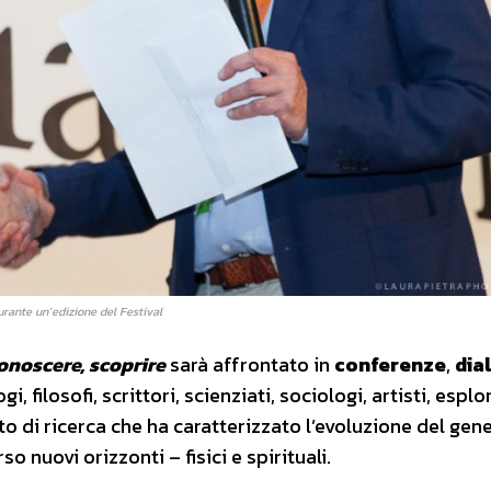
rante un’edizione del Festival
conoscere, scoprire
sarà affrontato in
conferenze
,
dia
i, filosofi, scrittori, scienziati, sociologi, artisti, esplo
lito di ricerca che ha caratterizzato l’evoluzione del gen
nuovi orizzonti – fisici e spirituali.