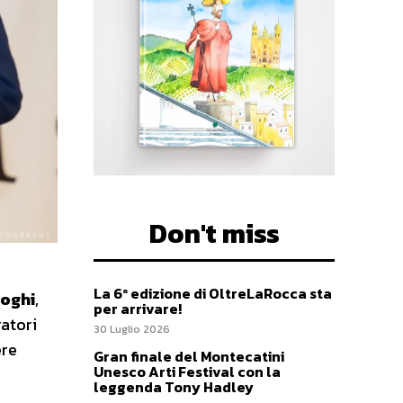
Don't miss
La 6ª edizione di OltreLaRocca sta
loghi
,
per arrivare!
ratori
30 Luglio 2026
ere
Gran finale del Montecatini
Unesco Arti Festival con la
leggenda Tony Hadley