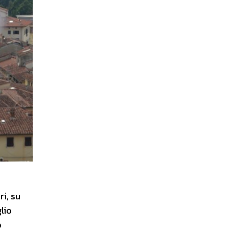
ri, su
lio
o