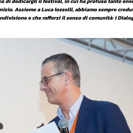
di dedicargli il festival, in cui ha profuso tante ene
’inizio. Assieme a Luca Iozzelli, abbiamo sempre credu
divisione e che rafforzi il senso di comunità: i Dialo