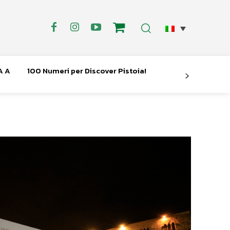
A A
100 Numeri per Discover Pistoia!