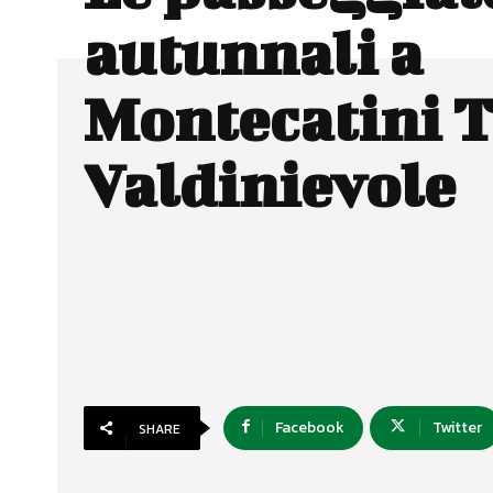
autunnali a
Montecatini 
Valdinievole
Facebook
Twitter
SHARE