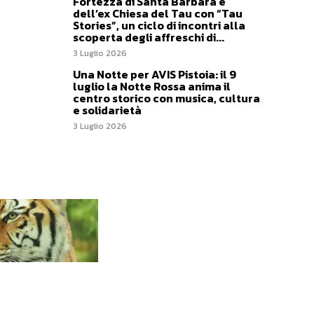
Fortezza di Santa Barbara e
dell’ex Chiesa del Tau con “Tau
Stories”, un ciclo di incontri alla
scoperta degli affreschi di...
3 Luglio 2026
Una Notte per AVIS Pistoia: il 9
luglio la Notte Rossa anima il
centro storico con musica, cultura
e solidarietà
3 Luglio 2026