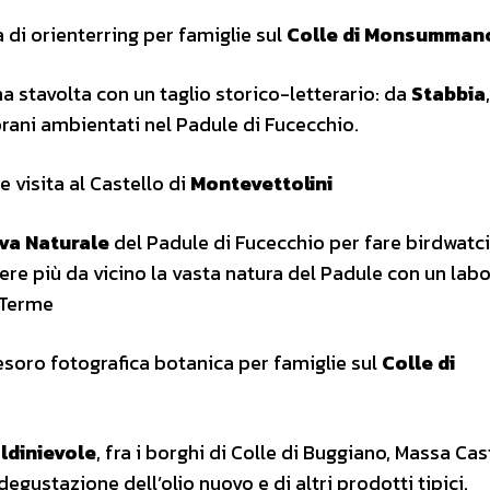
di orienterring per famiglie sul
Colle di Monsumman
stavolta con un taglio storico-letterario: da
Stabbia
 brani ambientati nel Padule di Fucecchio.
visita al Castello di
Montevettolini
va Naturale
del Padule di Fucecchio per fare birdwatc
re più da vicino la vasta natura del Padule con un labo
 Terme
esoro fotografica botanica per famiglie sul
Colle di
ldinievole
, fra i borghi di Colle di Buggiano, Massa Cas
egustazione dell’olio nuovo e di altri prodotti tipici.