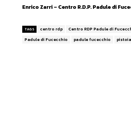
Enrico Zarri – Centro R.D.P. Padule di Fuc
centro rdp
Centro RDP Padule di Fucecc
TAGS
Padule di Fucecchio
padule fucecchio
pistoi