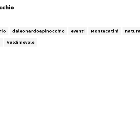
ecchio
hio
daleonardoapinocchio
eventi
Montecatini
natur
a
Valdinievole