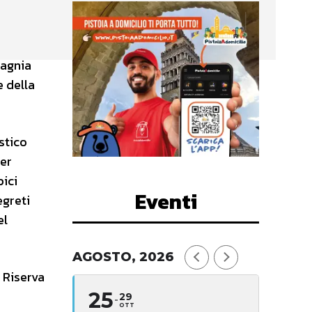
pagnia
e della
stico
per
pici
Eventi
egreti
el
AGOSTO, 2026
 Riserva
25
29
OTT