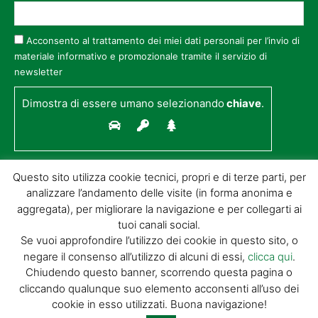
Acconsento al trattamento dei miei dati personali per l’invio di
materiale informativo e promozionale tramite il servizio di
newsletter
Dimostra di essere umano selezionando
chiave
.
Questo sito utilizza cookie tecnici, propri e di terze parti, per
analizzare l’andamento delle visite (in forma anonima e
aggregata), per migliorare la navigazione e per collegarti ai
tuoi canali social.
Se vuoi approfondire l’utilizzo dei cookie in questo sito, o
negare il consenso all’utilizzo di alcuni di essi,
clicca qui
.
© GIORGIO TESI EDITRICE S.R.L. | P.IVA
Chiudendo questo banner, scorrendo questa pagina o
01732650476 | VIA DI BADIA 14 – 51100 LOC.
cliccando qualunque suo elemento acconsenti all’uso dei
BOTTEGONE (PISTOIA) |
POWERED BY
ALLYMIND
cookie in esso utilizzati. Buona navigazione!
Privacy Policy
|
Cookie Policy
|
Condizioni