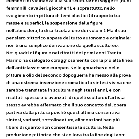
elementi di vicinanza alla sua scultura: nei soggetti (nudi
femminili, cavalieri, giocolieri); e, soprattutto, nello
svolgimento in pittura di temi plastici (il rapporto tra
masse e superfici, la sospensione delle figure
nell’atmosfera, la disarticolazione dei volumi). Ma il suo
pensiero pittorico appare del tutto autonomo e originale:
non è una semplice derivazione da quello scultoreo.
Nei quadri di figura e nei ritratti dei primi anni Trenta
Marino ha dialogato coraggiosamente con la più alta linea
dell’anticlassicismo europeo. Nelle gouaches e nelle
pitture a olio del secondo dopoguerra ha messo alla prova
di una estrema invenzione cromatica la sintesi visiva che
sarebbe transitata in scultura negli stessi anni, e con
risultati spesso più avanzati di quelli scultorei: l’artista
stesso avrebbe affermato che il suo concetto dell’opera
partiva dalla pittura poiché quest’ultima consentiva
sintesi, varianti, sottolineature, eliminazioni ben più
libere di quanto non consentisse la scultura. Nella
produzione pittorica che si colloca tra la fine degli anni