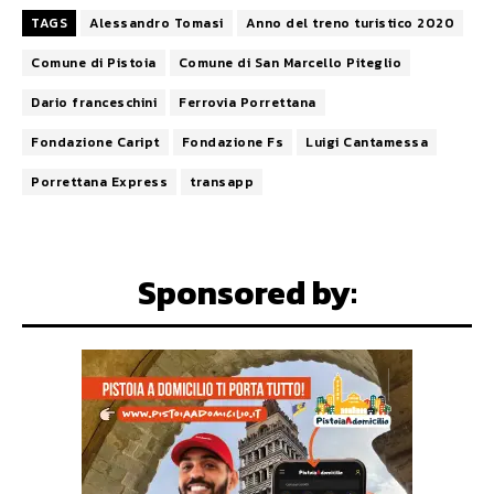
TAGS
Alessandro Tomasi
Anno del treno turistico 2020
Comune di Pistoia
Comune di San Marcello Piteglio
Dario franceschini
Ferrovia Porrettana
Fondazione Caript
Fondazione Fs
Luigi Cantamessa
Porrettana Express
transapp
Sponsored by: