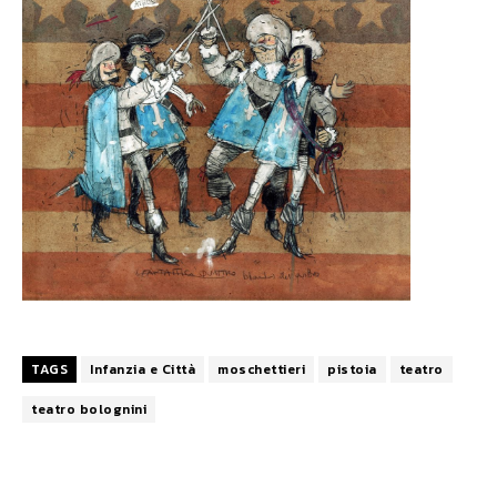
TAGS
Infanzia e Città
moschettieri
pistoia
teatro
teatro bolognini