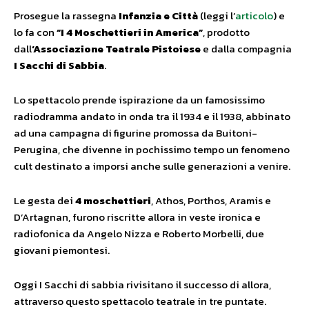
Prosegue la rassegna
Infanzia e Città
(leggi l’
articolo
) e
lo fa con
“I 4 Moschettieri in America”
, prodotto
dall
‘Associazione Teatrale Pistoiese
e dalla compagnia
I Sacchi di Sabbia
.
Lo spettacolo prende ispirazione da un famosissimo
radiodramma andato in onda tra il 1934 e il 1938, abbinato
ad una campagna di figurine promossa da Buitoni-
Perugina, che divenne in pochissimo tempo un fenomeno
cult destinato a imporsi anche sulle generazioni a venire.
Le gesta dei
4 moschettieri
, Athos, Porthos, Aramis e
D’Artagnan, furono riscritte allora in veste ironica e
radiofonica da Angelo Nizza e Roberto Morbelli, due
giovani piemontesi.
Oggi I Sacchi di sabbia rivisitano il successo di allora,
attraverso questo spettacolo teatrale in tre puntate.