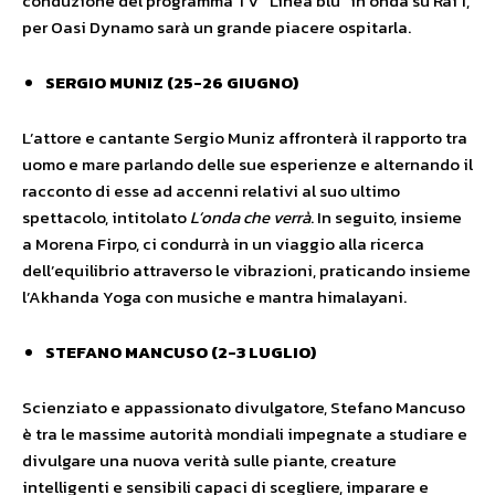
conduzione del programma TV “Linea blu” in onda su Rai 1,
per Oasi Dynamo sarà un grande piacere ospitarla.
SERGIO MUNIZ (25-26 GIUGNO)
L’attore e cantante Sergio Muniz affronterà il rapporto tra
uomo e mare parlando delle sue esperienze e alternando il
racconto di esse ad accenni relativi al suo ultimo
spettacolo, intitolato
L’onda che verrà
. In seguito, insieme
a Morena Firpo, ci condurrà in un viaggio alla ricerca
dell’equilibrio attraverso le vibrazioni, praticando insieme
l’Akhanda Yoga con musiche e mantra himalayani.
STEFANO MANCUSO (2-3 LUGLIO)
Scienziato e appassionato divulgatore, Stefano Mancuso
è tra le massime autorità mondiali impegnate a studiare e
divulgare una nuova verità sulle piante, creature
intelligenti e sensibili capaci di scegliere, imparare e