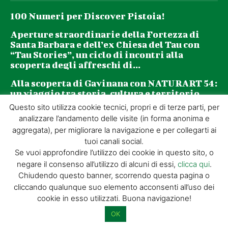
100 Numeri per Discover Pistoia!
Aperture straordinarie della Fortezza di
Santa Barbara e dell’ex Chiesa del Tau con
“Tau Stories”, un ciclo di incontri alla
scoperta degli affreschi di...
Alla scoperta di Gavinana con NATURART 54:
un viaggio tra storia, cultura e territorio
Questo sito utilizza cookie tecnici, propri e di terze parti, per
I libri della Giorgio Tesi Editrice ora
analizzare l’andamento delle visite (in forma anonima e
acquistabili al NATURART Village
aggregata), per migliorare la navigazione e per collegarti ai
tuoi canali social.
Newsletter
Se vuoi approfondire l’utilizzo dei cookie in questo sito, o
negare il consenso all’utilizzo di alcuni di essi,
clicca qui
.
Chiudendo questo banner, scorrendo questa pagina o
La tua email (richiesto)
cliccando qualunque suo elemento acconsenti all’uso dei
cookie in esso utilizzati. Buona navigazione!
OK
Acconsento al trattamento dei miei dati personali per l’invio di