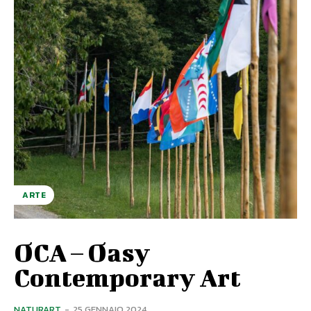
ARTE
OCA – Oasy
Contemporary Art
NATURART
-
25 GENNAIO 2024