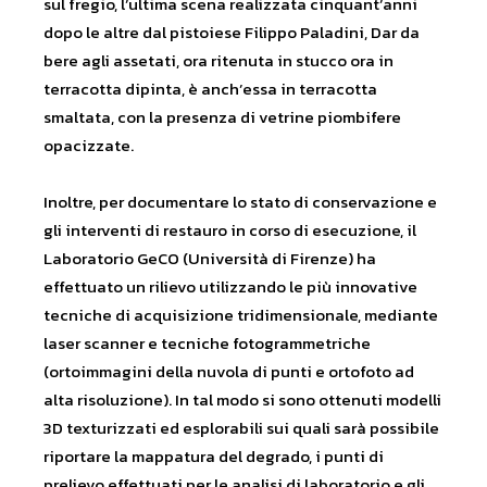
sul fregio, l’ultima scena realizzata cinquant’anni
dopo le altre dal pistoiese Filippo Paladini, Dar da
bere agli assetati, ora ritenuta in stucco ora in
terracotta dipinta, è anch’essa in terracotta
smaltata, con la presenza di vetrine piombifere
opacizzate.
Inoltre, per documentare lo stato di conservazione e
gli interventi di restauro in corso di esecuzione, il
Laboratorio GeCO (Università di Firenze) ha
effettuato un rilievo utilizzando le più innovative
tecniche di acquisizione tridimensionale, mediante
laser scanner e tecniche fotogrammetriche
(ortoimmagini della nuvola di punti e ortofoto ad
alta risoluzione). In tal modo si sono ottenuti modelli
3D texturizzati ed esplorabili sui quali sarà possibile
riportare la mappatura del degrado, i punti di
prelievo effettuati per le analisi di laboratorio e gli