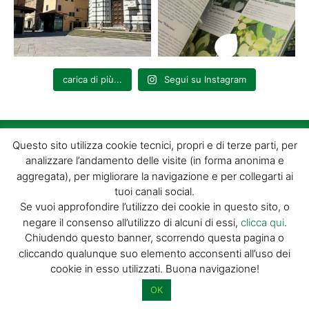
carica di più...
Segui su Instagram
Questo sito utilizza cookie tecnici, propri e di terze parti, per
Discover Pistoia
analizzare l’andamento delle visite (in forma anonima e
aggregata), per migliorare la navigazione e per collegarti ai
tuoi canali social.
Home
Se vuoi approfondire l’utilizzo dei cookie in questo sito, o
Chi siamo
negare il consenso all’utilizzo di alcuni di essi,
clicca qui
.
Chiudendo questo banner, scorrendo questa pagina o
Promuovi la tua attività
cliccando qualunque suo elemento acconsenti all’uso dei
Contatti
cookie in esso utilizzati. Buona navigazione!
OK