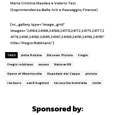
Maria Cristina Masdea e Valerio Tesi
(Soprintendenza Belle Arti e Paesaggio, Firenze)
[vc_gallery type=”image_grid”
images=”24164,24166,24168,24170,24172,24175,24177,2
4179,24181,24183,24185,24187,24189,24191,24193,24195″
title=”Fregio Robbiano”]
TAGS
della Robbia
Discover Pistoia
fregio
fregio robbiano
museo
Naturart18
Opere di Misericordia
Ospedale del Ceppo
pistoia
restauro
santi buglioni
terracotta invetriata
visite
Sponsored by: