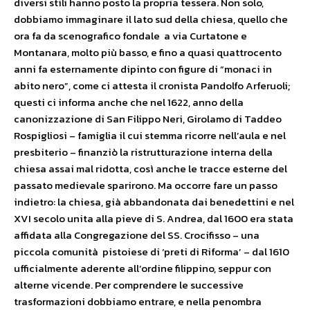
diversi stili hanno posto la propria tessera. Non solo,
dobbiamo immaginare il lato sud della chiesa, quello che
ora fa da scenografico fondale a via Curtatone e
Montanara, molto più basso, e fino a quasi quattrocento
anni fa esternamente dipinto con figure di “monaci in
abito nero”, come ci attesta il cronista Pandolfo Arferuoli;
questi ci informa anche che nel 1622, anno della
canonizzazione di San Filippo Neri, Girolamo di Taddeo
Rospigliosi – famiglia il cui stemma ricorre nell’aula e nel
presbiterio – finanziò la ristrutturazione interna della
chiesa assai mal ridotta, così anche le tracce esterne del
passato medievale sparirono. Ma occorre fare un passo
indietro: la chiesa, già abbandonata dai benedettini e nel
XVI secolo unita alla pieve di S. Andrea, dal 1600 era stata
affidata alla Congregazione del SS. Crocifisso – una
piccola comunità pistoiese di ‘preti di Riforma’ – dal 1610
ufficialmente aderente all’ordine filippino, seppur con
alterne vicende. Per comprendere le successive
trasformazioni dobbiamo entrare, e nella penombra