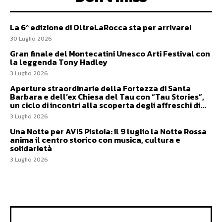
La 6ª edizione di OltreLaRocca sta per arrivare!
30 Luglio 2026
Gran finale del Montecatini Unesco Arti Festival con
la leggenda Tony Hadley
3 Luglio 2026
Aperture straordinarie della Fortezza di Santa
Barbara e dell’ex Chiesa del Tau con “Tau Stories”,
un ciclo di incontri alla scoperta degli affreschi di...
3 Luglio 2026
Una Notte per AVIS Pistoia: il 9 luglio la Notte Rossa
anima il centro storico con musica, cultura e
solidarietà
3 Luglio 2026