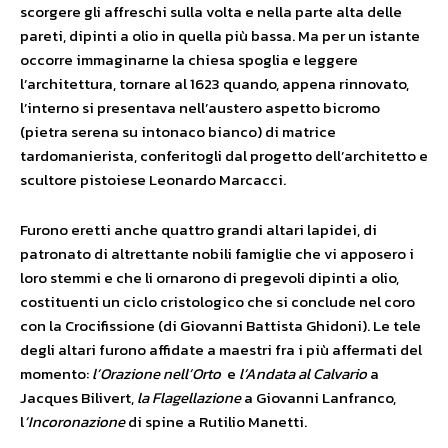
scorgere gli affreschi sulla volta e nella parte alta delle
pareti, dipinti a olio in quella più bassa. Ma per un istante
occorre immaginarne la chiesa spoglia e leggere
l’architettura, tornare al 1623 quando, appena rinnovato,
l’interno si presentava nell’austero aspetto bicromo
(pietra serena su intonaco bianco) di matrice
tardomanierista, conferitogli dal progetto dell’architetto e
scultore pistoiese Leonardo Marcacci.
Furono eretti anche quattro grandi altari lapidei, di
patronato di altrettante nobili famiglie che vi apposero i
loro stemmi e che li ornarono di pregevoli dipinti a olio,
costituenti un ciclo cristologico che si conclude nel coro
con la Crocifissione (di Giovanni Battista Ghidoni). Le tele
degli altari furono affidate a maestri fra i più affermati del
momento:
l’Orazione
nell’Orto
e
l’Andata
al
Calvario
a
Jacques Bilivert,
la Flagellazione
a Giovanni Lanfranco,
l
’Incoronazione
di spine a Rutilio Manetti.