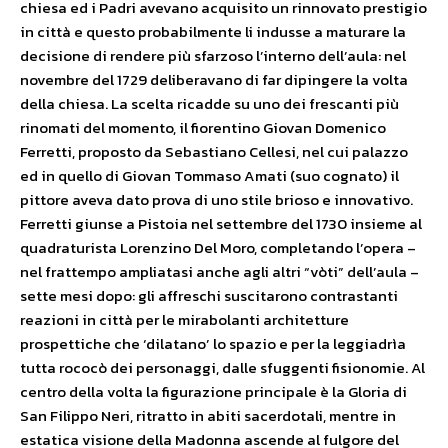
chiesa ed i Padri avevano acquisito un rinnovato prestigio
in città e questo probabilmente li indusse a maturare la
decisione di rendere più sfarzoso l’interno dell’aula: nel
novembre del 1729 deliberavano di far dipingere la volta
della chiesa. La scelta ricadde su uno dei frescanti più
rinomati del momento, il fiorentino Giovan Domenico
Ferretti, proposto da Sebastiano Cellesi, nel cui palazzo
ed in quello di Giovan Tommaso Amati (suo cognato) il
pittore aveva dato prova di uno stile brioso e innovativo.
Ferretti giunse a Pistoia nel settembre del 1730 insieme al
quadraturista Lorenzino Del Moro, completando l’opera –
nel frattempo ampliatasi anche agli altri “vòti” dell’aula –
sette mesi dopo: gli affreschi suscitarono contrastanti
reazioni in città per le mirabolanti architetture
prospettiche che ‘dilatano’ lo spazio e per la leggiadrìa
tutta rococò dei personaggi, dalle sfuggenti fisionomie. Al
centro della volta la figurazione principale è la Gloria di
San Filippo Neri, ritratto in abiti sacerdotali, mentre in
estatica visione della Madonna ascende al fulgore del