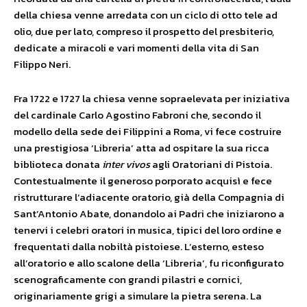
della chiesa venne arredata con un ciclo di otto tele ad
olio, due per lato, compreso il prospetto del presbiterio,
dedicate a miracoli e vari momenti della vita di San
Filippo Neri.
Fra 1722 e 1727 la chiesa venne sopraelevata per iniziativa
del cardinale Carlo Agostino Fabroni che, secondo il
modello della sede dei Filippini a Roma, vi fece costruire
una prestigiosa ‘Libreria’ atta ad ospitare la sua ricca
biblioteca donata
inter vivos
agli Oratoriani di Pistoia.
Contestualmente il generoso porporato acquisì e fece
ristrutturare l’adiacente oratorio, già della Compagnia di
Sant’Antonio Abate, donandolo ai Padri che iniziarono a
tenervi i celebri oratori in musica, tipici del loro ordine e
frequentati dalla nobiltà pistoiese. L’esterno, esteso
all’oratorio e allo scalone della ‘Libreria’, fu riconfigurato
scenograficamente con grandi pilastri e cornici,
originariamente grigi a simulare la pietra serena. La