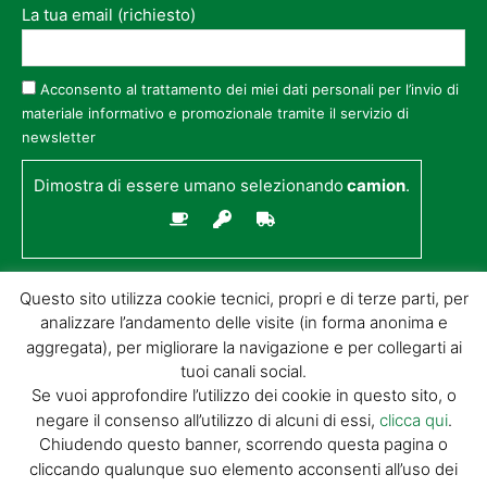
La tua email (richiesto)
Acconsento al trattamento dei miei dati personali per l’invio di
materiale informativo e promozionale tramite il servizio di
newsletter
Dimostra di essere umano selezionando
camion
.
Questo sito utilizza cookie tecnici, propri e di terze parti, per
analizzare l’andamento delle visite (in forma anonima e
aggregata), per migliorare la navigazione e per collegarti ai
tuoi canali social.
Se vuoi approfondire l’utilizzo dei cookie in questo sito, o
negare il consenso all’utilizzo di alcuni di essi,
clicca qui
.
© GIORGIO TESI EDITRICE S.R.L. | P.IVA
Chiudendo questo banner, scorrendo questa pagina o
01732650476 | VIA DI BADIA 14 – 51100 LOC.
cliccando qualunque suo elemento acconsenti all’uso dei
BOTTEGONE (PISTOIA) |
POWERED BY