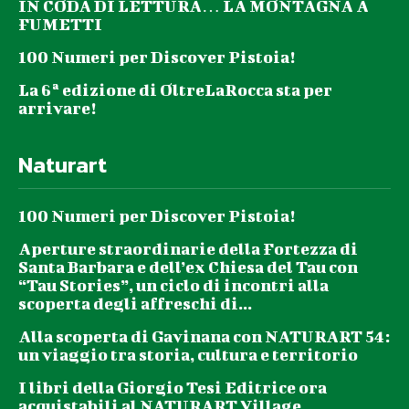
IN CODA DI LETTURA… LA MONTAGNA A
FUMETTI
100 Numeri per Discover Pistoia!
La 6ª edizione di OltreLaRocca sta per
arrivare!
Naturart
100 Numeri per Discover Pistoia!
Aperture straordinarie della Fortezza di
Santa Barbara e dell’ex Chiesa del Tau con
“Tau Stories”, un ciclo di incontri alla
scoperta degli affreschi di...
Alla scoperta di Gavinana con NATURART 54:
un viaggio tra storia, cultura e territorio
I libri della Giorgio Tesi Editrice ora
acquistabili al NATURART Village