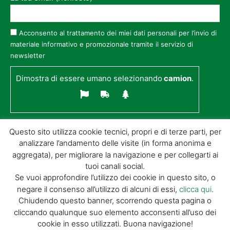
Acconsento al trattamento dei miei dati personali per l’invio di
materiale informativo e promozionale tramite il servizio di
newsletter
Dimostra di essere umano selezionando
camion
.
Questo sito utilizza cookie tecnici, propri e di terze parti, per
analizzare l’andamento delle visite (in forma anonima e
aggregata), per migliorare la navigazione e per collegarti ai
tuoi canali social.
Se vuoi approfondire l’utilizzo dei cookie in questo sito, o
negare il consenso all’utilizzo di alcuni di essi,
clicca qui
.
© GIORGIO TESI EDITRICE S.R.L. | P.IVA
Chiudendo questo banner, scorrendo questa pagina o
01732650476 | VIA DI BADIA 14 – 51100 LOC.
cliccando qualunque suo elemento acconsenti all’uso dei
BOTTEGONE (PISTOIA) |
POWERED BY
ALLYMIND
cookie in esso utilizzati. Buona navigazione!