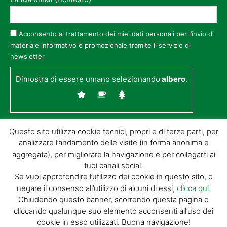
Acconsento al trattamento dei miei dati personali per l’invio di
materiale informativo e promozionale tramite il servizio di
newsletter
Dimostra di essere umano selezionando
albero
.
Questo sito utilizza cookie tecnici, propri e di terze parti, per
analizzare l’andamento delle visite (in forma anonima e
aggregata), per migliorare la navigazione e per collegarti ai
tuoi canali social.
Se vuoi approfondire l’utilizzo dei cookie in questo sito, o
negare il consenso all’utilizzo di alcuni di essi,
clicca qui
.
© GIORGIO TESI EDITRICE S.R.L. | P.IVA
Chiudendo questo banner, scorrendo questa pagina o
01732650476 | VIA DI BADIA 14 – 51100 LOC.
cliccando qualunque suo elemento acconsenti all’uso dei
BOTTEGONE (PISTOIA) |
POWERED BY
ALLYMIND
cookie in esso utilizzati. Buona navigazione!