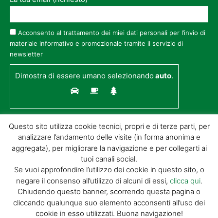
Acconsento al trattamento dei miei dati personali per l’invio di
materiale informativo e promozionale tramite il servizio di
newsletter
Dimostra di essere umano selezionando
auto
.
Questo sito utilizza cookie tecnici, propri e di terze parti, per
analizzare l’andamento delle visite (in forma anonima e
aggregata), per migliorare la navigazione e per collegarti ai
tuoi canali social.
Se vuoi approfondire l’utilizzo dei cookie in questo sito, o
negare il consenso all’utilizzo di alcuni di essi,
clicca qui
.
© GIORGIO TESI EDITRICE S.R.L. | P.IVA
Chiudendo questo banner, scorrendo questa pagina o
01732650476 | VIA DI BADIA 14 – 51100 LOC.
cliccando qualunque suo elemento acconsenti all’uso dei
BOTTEGONE (PISTOIA) |
POWERED BY
ALLYMIND
cookie in esso utilizzati. Buona navigazione!