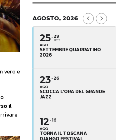
AGOSTO, 2026
25
29
OTT
AGO
SETTEMBRE QUARRATINO
2026
un vero e
23
26
AGO
SCOCCA L’ORA DEL GRANDE
JAZZ
no
so il
rrivare
12
16
AGO
TORNA IL TOSCANA
DJANGO FESTIVAL