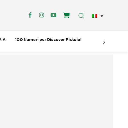
A A
100 Numeri per Discover Pistoia!