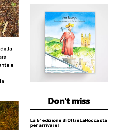
 della
arà
ante e
la
Don't miss
La 6ª edizione di OltreLaRocca sta
per arrivare!