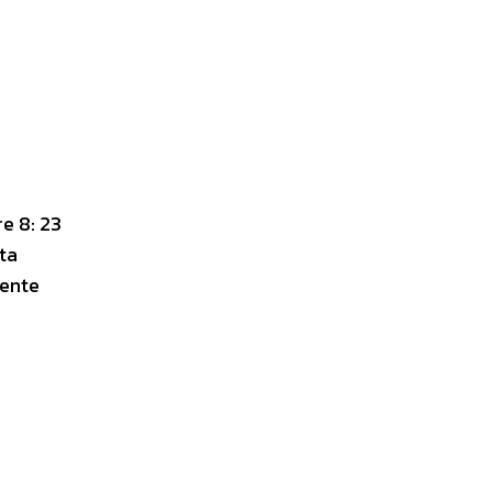
re 8: 23
tta
mente