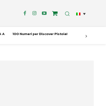
A A
100 Numeri per Discover Pistoia!