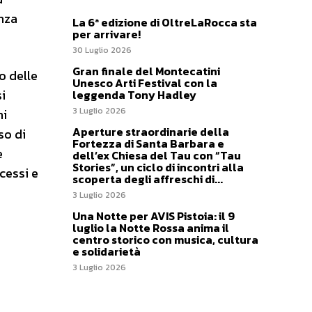
enza
La 6ª edizione di OltreLaRocca sta
per arrivare!
30 Luglio 2026
Gran finale del Montecatini
o delle
Unesco Arti Festival con la
i
leggenda Tony Hadley
3 Luglio 2026
ni
Aperture straordinarie della
so di
Fortezza di Santa Barbara e
e
dell’ex Chiesa del Tau con “Tau
Stories”, un ciclo di incontri alla
cessi e
scoperta degli affreschi di...
3 Luglio 2026
Una Notte per AVIS Pistoia: il 9
luglio la Notte Rossa anima il
centro storico con musica, cultura
e solidarietà
3 Luglio 2026