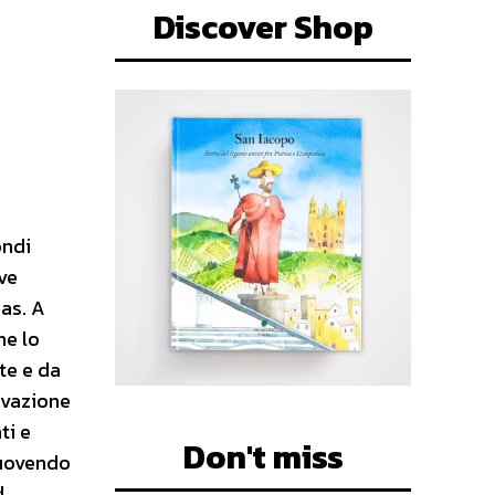
Discover Shop
ondi
ve
eas. A
he lo
te e da
novazione
ti e
Don't miss
muovendo
d