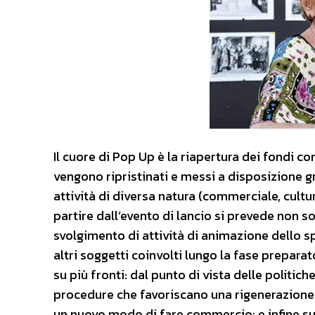
Il cuore di Pop Up è la riapertura dei fondi com
vengono ripristinati e messi a disposizione 
attività di diversa natura (commerciale, cultur
partire dall’evento di lancio si prevede non s
svolgimento di attività di animazione dello s
altri soggetti coinvolti lungo la fase preparat
su più fronti: dal punto di vista delle politic
procedure che favoriscano una rigenerazione
un nuovo modo di fare commercio; e infine su