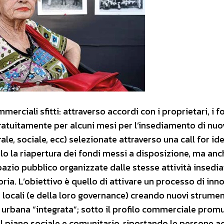
merciali sfitti: attraverso accordi con i proprietari, i f
gratuitamente per alcuni mesi per l’insediamento di nuo
ale, sociale, ecc) selezionate attraverso una call for id
olo la riapertura dei fondi messi a disposizione, ma anc
pazio pubblico organizzate dalle stesse attività insedia
oria. L’obiettivo è quello di attivare un processo di in
he locali (e della loro governance) creando nuovi strumen
 urbana “integrata”; sotto il profilo commerciale pro
l piano sociale e comunitario, riportando le persone a