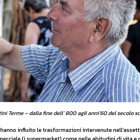
ini Terme – dalla fine dell’ 800 agli anni‘60 del secolo s
o hanno influito le trasformazioni intervenute nell’asset
merciale (i supermarket) come nelle abitudini di vita e 