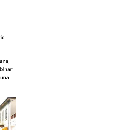
rie
.
ana,
binari
 una