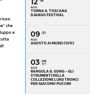
12
16
AGO
TORNA IL TOSCANA
DJANGO FESTIVAL
 riuso
ne” che
iluppo e
09
31
tutta
AGO
AGOSTO AI MUSEI CIVICI
di
03
06
SET
AGO
RANGOLA IL GONG - GLI
STRUMENTI DELLA
COLLEZIONE LUIGI TRONCI
PER GIACOMO PUCCINI