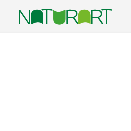
NOCCHIO STREET
IN CODA DI LETTURA… LA MONTAGN
FUMETTI
Tag:
NATURART 3