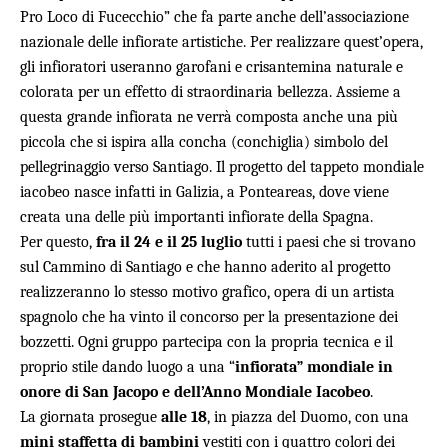
Pro Loco di Fucecchio” che fa parte anche dell’associazione
nazionale delle infiorate artistiche. Per realizzare quest’opera,
gli infioratori useranno garofani e crisantemina naturale e
colorata per un effetto di straordinaria bellezza. Assieme a
questa grande infiorata ne verrà composta anche una più
piccola che si ispira alla concha (conchiglia) simbolo del
pellegrinaggio verso Santiago. Il progetto del tappeto mondiale
iacobeo nasce infatti in Galizia, a Ponteareas, dove viene
creata una delle più importanti infiorate della Spagna.
Per questo,
fra il 24 e il 25 luglio
tutti i paesi che si trovano
sul Cammino di Santiago e che hanno aderito al progetto
realizzeranno lo stesso motivo grafico, opera di un artista
spagnolo che ha vinto il concorso per la presentazione dei
bozzetti. Ogni gruppo partecipa con la propria tecnica e il
proprio stile dando luogo a una “
infiorata” mondiale in
onore di San Jacopo e dell’Anno Mondiale Iacobeo
.
La giornata prosegue
alle 18
, in piazza del Duomo, con una
mini staffetta di bambini
vestiti con i quattro colori dei