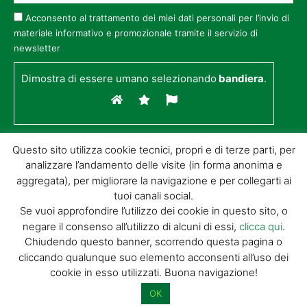
Acconsento al trattamento dei miei dati personali per l’invio di
materiale informativo e promozionale tramite il servizio di
newsletter
Dimostra di essere umano selezionando
bandiera
.
Questo sito utilizza cookie tecnici, propri e di terze parti, per
analizzare l’andamento delle visite (in forma anonima e
aggregata), per migliorare la navigazione e per collegarti ai
tuoi canali social.
Se vuoi approfondire l’utilizzo dei cookie in questo sito, o
negare il consenso all’utilizzo di alcuni di essi,
clicca qui
.
© GIORGIO TESI EDITRICE S.R.L. | P.IVA
Chiudendo questo banner, scorrendo questa pagina o
01732650476 | VIA DI BADIA 14 – 51100 LOC.
cliccando qualunque suo elemento acconsenti all’uso dei
BOTTEGONE (PISTOIA) |
POWERED BY
ALLYMIND
cookie in esso utilizzati. Buona navigazione!
Privacy Policy
|
Cookie Policy
|
Condizioni
di vendita
|
Site Map
OK