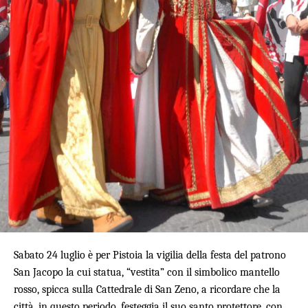
Sabato 24 luglio è per Pistoia la vigilia della festa del patrono
San Jacopo la cui statua, “vestita” con il simbolico mantello
rosso, spicca sulla Cattedrale di San Zeno, a ricordare che la
città, in questo periodo, festeggia il suo santo protettore, con