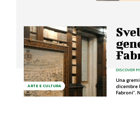
Svel
gene
Fab
DISCOVER P
Una gremit
dicembre l
ARTE E CULTURA
F